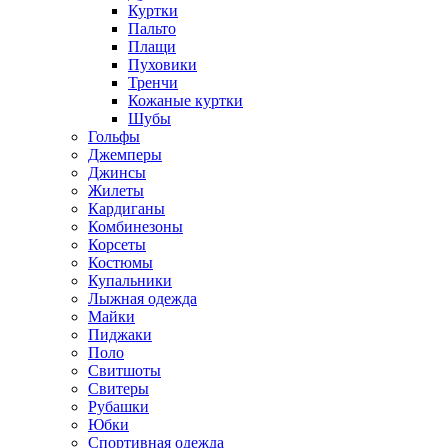
Куртки
Пальто
Плащи
Пуховики
Тренчи
Кожаные куртки
Шубы
Гольфы
Джемперы
Джинсы
Жилеты
Кардиганы
Комбинезоны
Корсеты
Костюмы
Купальники
Лыжная одежда
Майки
Пиджаки
Поло
Свитшоты
Свитеры
Рубашки
Юбки
Спортивная одежда