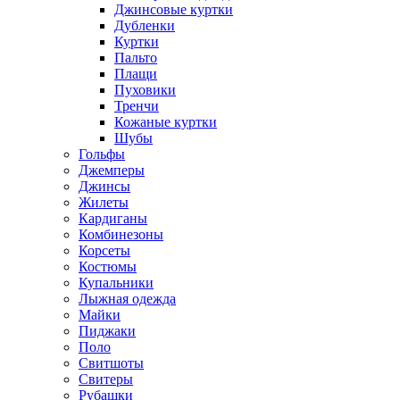
Джинсовые куртки
Дубленки
Куртки
Пальто
Плащи
Пуховики
Тренчи
Кожаные куртки
Шубы
Гольфы
Джемперы
Джинсы
Жилеты
Кардиганы
Комбинезоны
Корсеты
Костюмы
Купальники
Лыжная одежда
Майки
Пиджаки
Поло
Свитшоты
Свитеры
Рубашки