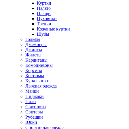
Куртки
Пальто
Плащи
Пуховики
Тренчи
Кожаные куртки
Шубы
Гольфы
Джемперы
Джинсы
Жилеты
Кардиганы
Комбинезоны
Корсеты
Костюмы
Купальники
Лыжная одежда
Майки
Пиджаки
Поло
Свитшоты
Свитеры
Рубашки
Юбки
Спортивная одежда