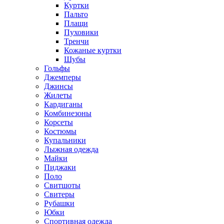
Куртки
Пальто
Плащи
Пуховики
Тренчи
Кожаные куртки
Шубы
Гольфы
Джемперы
Джинсы
Жилеты
Кардиганы
Комбинезоны
Корсеты
Костюмы
Купальники
Лыжная одежда
Майки
Пиджаки
Поло
Свитшоты
Свитеры
Рубашки
Юбки
Спортивная одежда