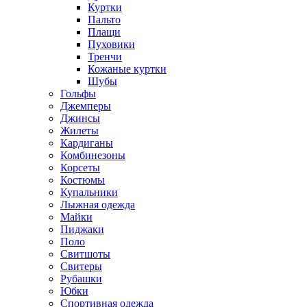
Куртки
Пальто
Плащи
Пуховики
Тренчи
Кожаные куртки
Шубы
Гольфы
Джемперы
Джинсы
Жилеты
Кардиганы
Комбинезоны
Корсеты
Костюмы
Купальники
Лыжная одежда
Майки
Пиджаки
Поло
Свитшоты
Свитеры
Рубашки
Юбки
Спортивная одежда