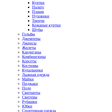
Куртки
Пальто
Плащи
Пуховики
Тренчи
Кожаные куртки
Шубы
Гольфы
Джемперы
Джинсы
Жилеты
Кардиганы
Комбинезоны
Корсеты
Костюмы
Купальники
Лыжная одежда
Майки
Пиджаки
Поло
Свитшоты
Свитеры
Рубашки
Юбки
Спортивная одежда