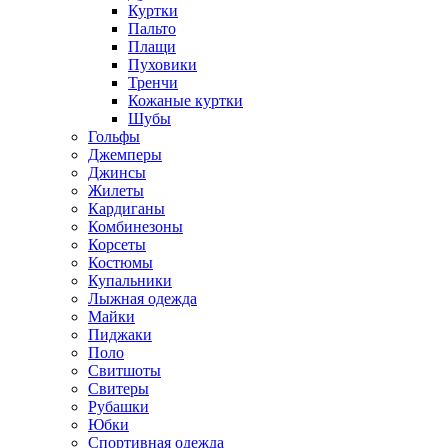
Куртки
Пальто
Плащи
Пуховики
Тренчи
Кожаные куртки
Шубы
Гольфы
Джемперы
Джинсы
Жилеты
Кардиганы
Комбинезоны
Корсеты
Костюмы
Купальники
Лыжная одежда
Майки
Пиджаки
Поло
Свитшоты
Свитеры
Рубашки
Юбки
Спортивная одежда