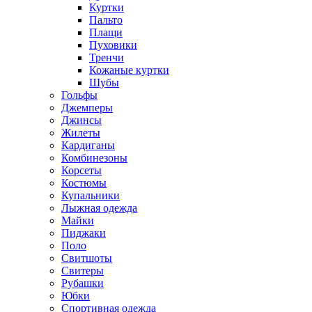
Куртки
Пальто
Плащи
Пуховики
Тренчи
Кожаные куртки
Шубы
Гольфы
Джемперы
Джинсы
Жилеты
Кардиганы
Комбинезоны
Корсеты
Костюмы
Купальники
Лыжная одежда
Майки
Пиджаки
Поло
Свитшоты
Свитеры
Рубашки
Юбки
Спортивная одежда