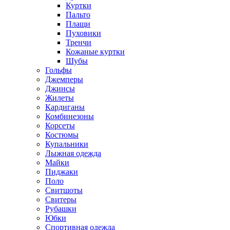
Куртки
Пальто
Плащи
Пуховики
Тренчи
Кожаные куртки
Шубы
Гольфы
Джемперы
Джинсы
Жилеты
Кардиганы
Комбинезоны
Корсеты
Костюмы
Купальники
Лыжная одежда
Майки
Пиджаки
Поло
Свитшоты
Свитеры
Рубашки
Юбки
Спортивная одежда