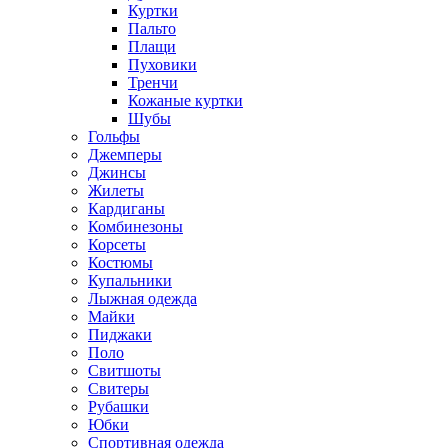
Куртки
Пальто
Плащи
Пуховики
Тренчи
Кожаные куртки
Шубы
Гольфы
Джемперы
Джинсы
Жилеты
Кардиганы
Комбинезоны
Корсеты
Костюмы
Купальники
Лыжная одежда
Майки
Пиджаки
Поло
Свитшоты
Свитеры
Рубашки
Юбки
Спортивная одежда