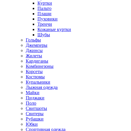
Куртки
Пальто
Плащи
Пуховики
Тренчи
Кожаные куртки
Шубы
Гольфы
Джемперы
Джинсы
Жилеты
Кардиганы
Комбинезоны
Корсеты
Костюмы
Купальники
Лыжная одежда
Майки
Пиджаки
Поло
Свитшоты
Свитеры
Рубашки
Юбки
Спортивная одежда