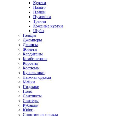
Куртки
Пальто
Плащи
Пуховики
Тренчи
Кожаные куртки
Шубы
Гольфы
Джемперы
Джинсы
Жилеты
Кардиганы
Комбинезоны
Корсеты
Костюмы
Купальники
Лыжная одежда
Майки
Пиджаки
Поло
Свитшоты
Свитеры
Рубашки
Юбки
Спортивная одежда