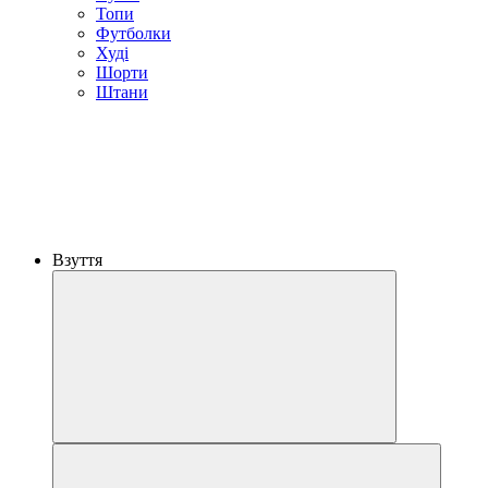
Топи
Футболки
Худі
Шорти
Штани
Взуття