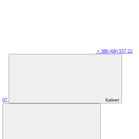
+
380 (68) 557 22
07
Кабінет