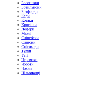
Босоніжки
Ботильйони
Ботфорди
Кеди
Козаки
Кросівки
Лофери
Мюлі
Слінгбеки
Сліпони
Снігоходи
Туфлі
Уггі
Черевики
Чоботи
Чохли
Шльопанці