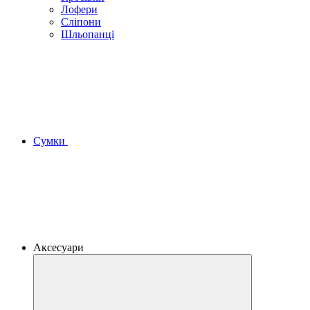
Лофери
Сліпони
Шльопанці
Сумки
Аксесуари