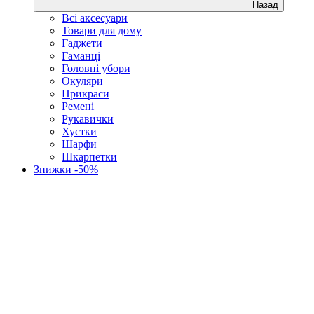
Назад
Всі аксесуари
Товари для дому
Гаджети
Гаманці
Головні убори
Окуляри
Прикраси
Ремені
Рукавички
Хустки
Шарфи
Шкарпетки
Знижки -50%