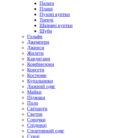
Пальта
Плащі
Пухові куртки
Тренчі
Шкіряні куртки
Шуби
Гольфи
Джемпери
Джинси
Жилети
Кардигани
Комбінезони
Корсети
Костюми
Купальники
Лижний одяг
Майки
Піджаки
Поло
Світшоти
Светри
Сорочки
Спідниці
Спортивний одяг
Сукні