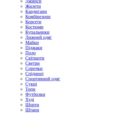
Джинси
Жилети
Кардигани
Комбінезони
Корсети
Костюми
Купальники
Лижний одяг
Майки
Піджаки
Поло
Світшоти
Светри
Сорочки
Спідниці
Спортивний одяг
Сукні
Топи
Футболки
Худі
Шорти
Штани