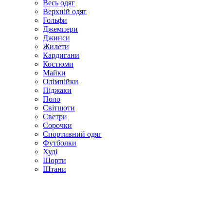
Весь одяг
Верхній одяг
Гольфи
Джемпери
Джинси
Жилети
Кардигани
Костюми
Майки
Олімпійки
Піджаки
Поло
Світшоти
Светри
Сорочки
Спортивний одяг
Футболки
Худі
Шорти
Штани