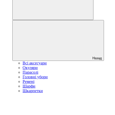
Назад
Всі аксесуари
Окуляри
Парасолі
Головні убори
Ремені
Шарфи
Шкарпетки