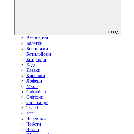
Назад
Все взуття
Балетки
Босоніжки
Ботильйони
Ботфорди
Кеди
Козаки
Кросівки
Лофери
Мюлі
Слінгбеки
Сліпони
Снігоходи
Туфлі
Уггі
Черевики
Чоботи
Чохли