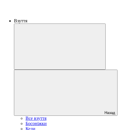
Взуття
Назад
Все взуття
Босоніжки
Кеди