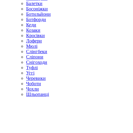
Балетки
Босоніжки
Ботильйони
Ботфорди
Кеди
Козаки
Кросівки
Лофери
Мюлі
Слінгбеки
Сліпони
Снігоходи
Туфлі
Уггі
Черевики
Чоботи
Чохли
Шльопанці