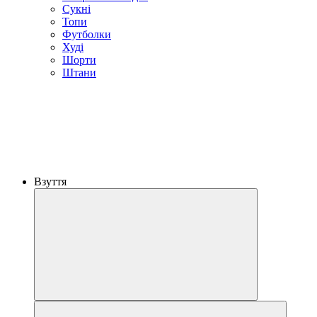
Сукні
Топи
Футболки
Худі
Шорти
Штани
Взуття