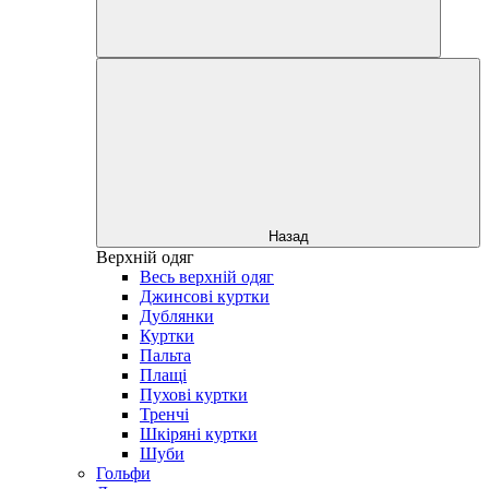
Назад
Верхній одяг
Весь верхній одяг
Джинсові куртки
Дублянки
Куртки
Пальта
Плащі
Пухові куртки
Тренчі
Шкіряні куртки
Шуби
Гольфи