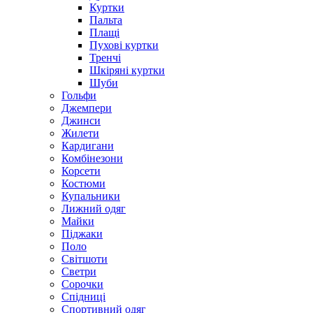
Куртки
Пальта
Плащі
Пухові куртки
Тренчі
Шкіряні куртки
Шуби
Гольфи
Джемпери
Джинси
Жилети
Кардигани
Комбінезони
Корсети
Костюми
Купальники
Лижний одяг
Майки
Піджаки
Поло
Світшоти
Светри
Сорочки
Спідниці
Спортивний одяг