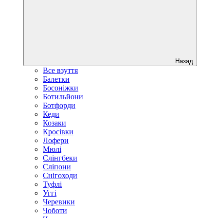
Назад
Все взуття
Балетки
Босоніжки
Ботильйони
Ботфорди
Кеди
Козаки
Кросівки
Лофери
Мюлі
Слінгбеки
Сліпони
Снігоходи
Туфлі
Уггі
Черевики
Чоботи