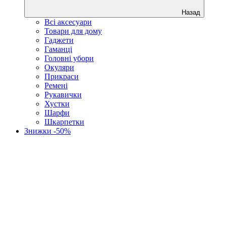
Назад
Всі аксесуари
Товари для дому
Гаджети
Гаманці
Головні убори
Окуляри
Прикраси
Ремені
Рукавички
Хустки
Шарфи
Шкарпетки
Знижки -50%