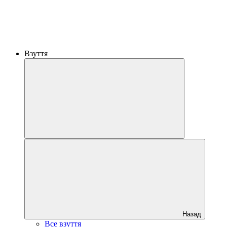
Взуття
Назад
Все взуття