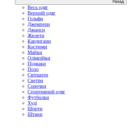
Назад
Весь одяг
Верхній одяг
Гольфи
Джемпери
Джинси
Жилети
Кардигани
Костюми
Майки
Олімпійки
Піджаки
Поло
Світшоти
Светри
Сорочки
Спортивний одяг
Футболки
Худі
Шорти
Штани