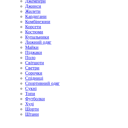
Джемпери
Джинси
Жилети
Кардигани
Комбінезони
Корсети
Костюми
Купальники
Лижний одяг
Майки
Піджаки
Поло
Світшоти
Светри
Сорочки
Спідниці
Спортивний одяг
Сукні
Топи
Футболки
Худі
Шорти
Штани