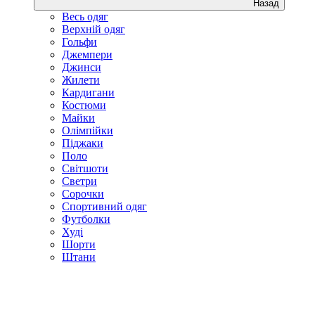
Назад
Весь одяг
Верхній одяг
Гольфи
Джемпери
Джинси
Жилети
Кардигани
Костюми
Майки
Олімпійки
Піджаки
Поло
Світшоти
Светри
Сорочки
Спортивний одяг
Футболки
Худі
Шорти
Штани