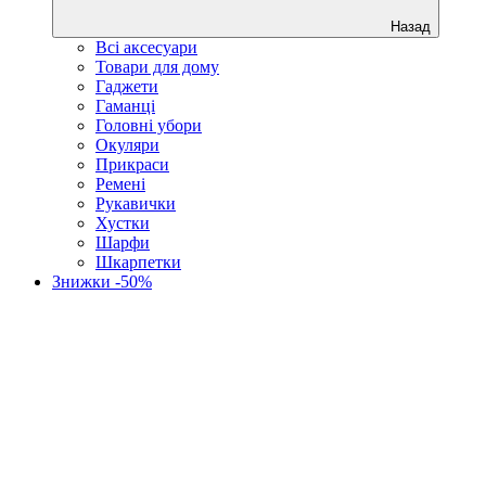
Назад
Всі аксесуари
Товари для дому
Гаджети
Гаманці
Головні убори
Окуляри
Прикраси
Ремені
Рукавички
Хустки
Шарфи
Шкарпетки
Знижки -50%