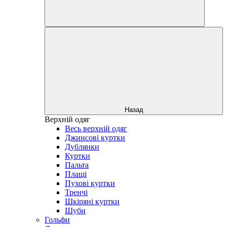
Назад
Верхній одяг
Весь верхній одяг
Джинсові куртки
Дублянки
Куртки
Пальта
Плащі
Пухові куртки
Тренчі
Шкіряні куртки
Шуби
Гольфи