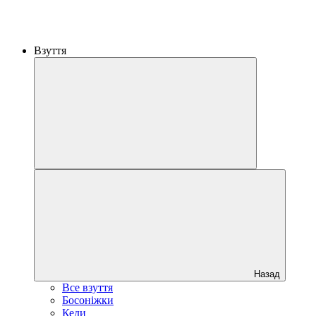
Взуття
Назад
Все взуття
Босоніжки
Кеди