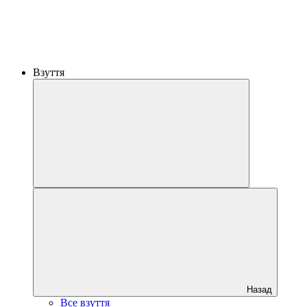
Взуття
Назад
Все взуття