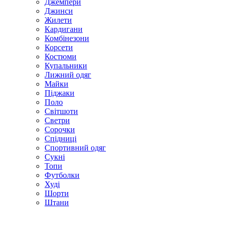
Джемпери
Джинси
Жилети
Кардигани
Комбінезони
Корсети
Костюми
Купальники
Лижний одяг
Майки
Піджаки
Поло
Світшоти
Светри
Сорочки
Спідниці
Спортивний одяг
Сукні
Топи
Футболки
Худі
Шорти
Штани