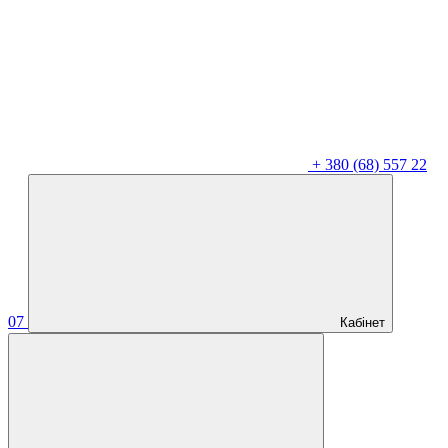
+
380 (68) 557 22
07
Кабінет