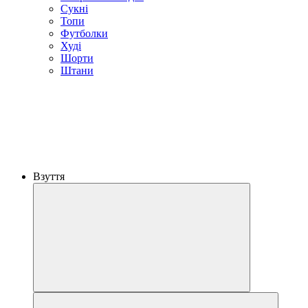
Сукні
Топи
Футболки
Худі
Шорти
Штани
Взуття