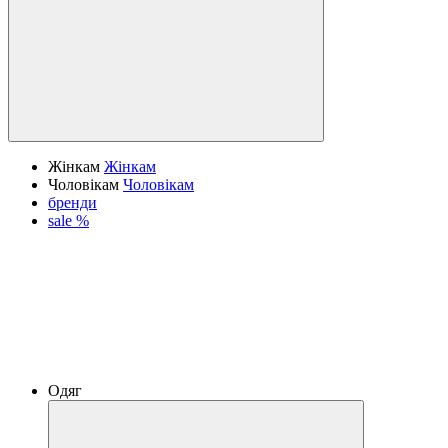
Жінкам
Жінкам
Чоловікам
Чоловікам
бренди
sale %
Одяг