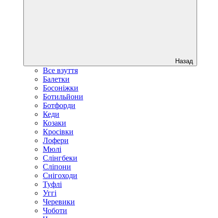
Назад
Все взуття
Балетки
Босоніжки
Ботильйони
Ботфорди
Кеди
Козаки
Кросівки
Лофери
Мюлі
Слінгбеки
Сліпони
Снігоходи
Туфлі
Уггі
Черевики
Чоботи