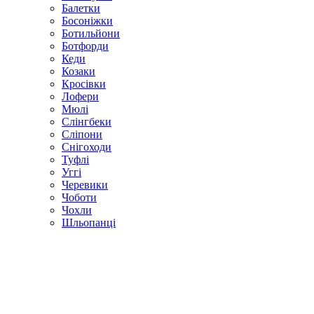
Балетки
Босоніжки
Ботильйони
Ботфорди
Кеди
Козаки
Кросівки
Лофери
Мюлі
Слінгбеки
Сліпони
Снігоходи
Туфлі
Уггі
Черевики
Чоботи
Чохли
Шльопанці