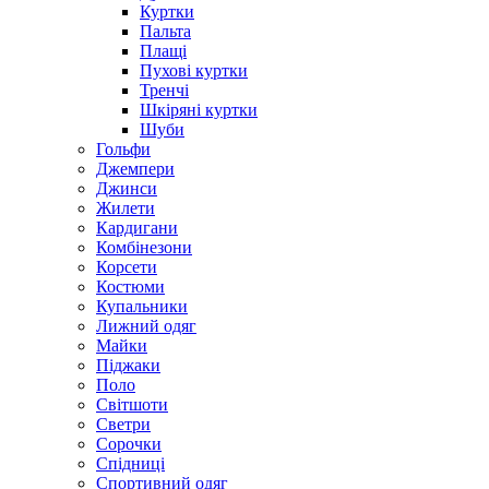
Куртки
Пальта
Плащі
Пухові куртки
Тренчі
Шкіряні куртки
Шуби
Гольфи
Джемпери
Джинси
Жилети
Кардигани
Комбінезони
Корсети
Костюми
Купальники
Лижний одяг
Майки
Піджаки
Поло
Світшоти
Светри
Сорочки
Спідниці
Спортивний одяг