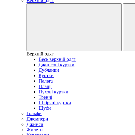
Верхній одяг
Верхній одяг
Весь верхній одяг
Джинсові куртки
Дублянки
Куртки
Пальта
Плащі
Пухові куртки
Тренчі
Шкіряні куртки
Шуби
Гольфи
Джемпери
Джинси
Жилети