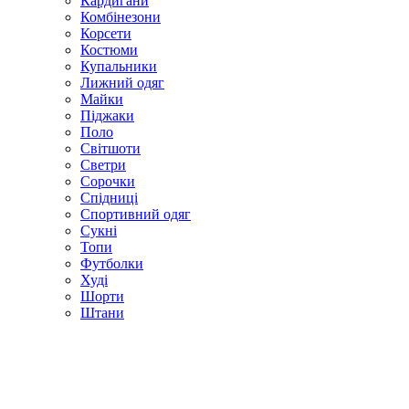
Кардигани
Комбінезони
Корсети
Костюми
Купальники
Лижний одяг
Майки
Піджаки
Поло
Світшоти
Светри
Сорочки
Спідниці
Спортивний одяг
Сукні
Топи
Футболки
Худі
Шорти
Штани