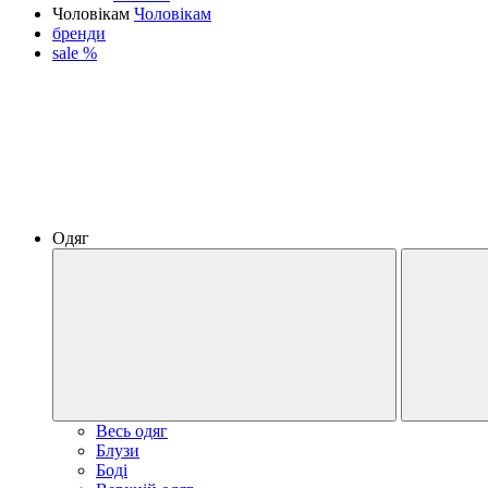
Чоловікам
Чоловікам
бренди
sale %
Одяг
Весь одяг
Блузи
Боді