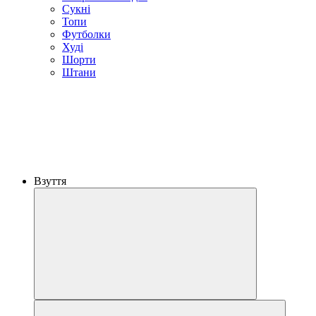
Сукні
Топи
Футболки
Худі
Шорти
Штани
Взуття