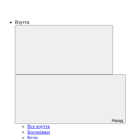
Взуття
Назад
Все взуття
Босоніжки
Кеди