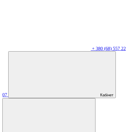
+
380 (68) 557 22
07
Кабінет