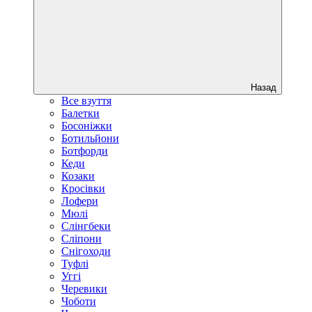
Назад
Все взуття
Балетки
Босоніжки
Ботильйони
Ботфорди
Кеди
Козаки
Кросівки
Лофери
Мюлі
Слінгбеки
Сліпони
Снігоходи
Туфлі
Уггі
Черевики
Чоботи