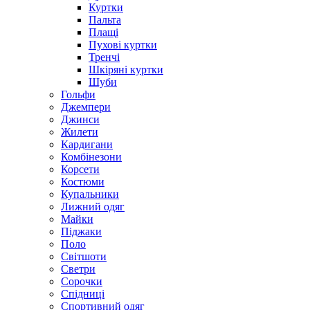
Куртки
Пальта
Плащі
Пухові куртки
Тренчі
Шкіряні куртки
Шуби
Гольфи
Джемпери
Джинси
Жилети
Кардигани
Комбінезони
Корсети
Костюми
Купальники
Лижний одяг
Майки
Піджаки
Поло
Світшоти
Светри
Сорочки
Спідниці
Спортивний одяг