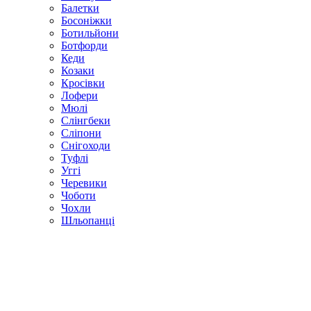
Балетки
Босоніжки
Ботильйони
Ботфорди
Кеди
Козаки
Кросівки
Лофери
Мюлі
Слінгбеки
Сліпони
Снігоходи
Туфлі
Уггі
Черевики
Чоботи
Чохли
Шльопанці