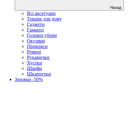
Назад
Всі аксесуари
Товари для дому
Гаджети
Гаманці
Головні убори
Окуляри
Прикраси
Ремені
Рукавички
Хустки
Шарфи
Шкарпетки
Знижки -50%