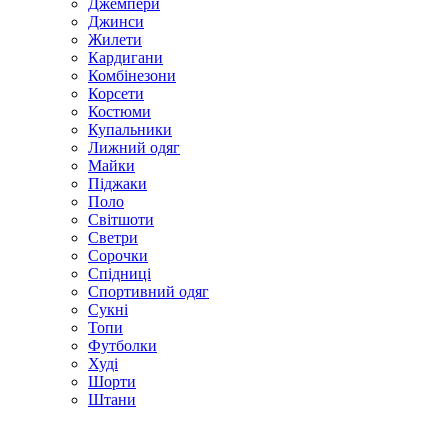
Джемпери
Джинси
Жилети
Кардигани
Комбінезони
Корсети
Костюми
Купальники
Лижний одяг
Майки
Піджаки
Поло
Світшоти
Светри
Сорочки
Спідниці
Спортивний одяг
Сукні
Топи
Футболки
Худі
Шорти
Штани