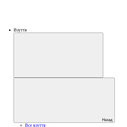
Взуття
Назад
Все взуття