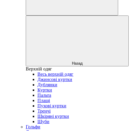
Назад
Верхній одяг
Весь верхній одяг
Джинсові куртки
Дублянки
Куртки
Пальта
Плащі
Пухові куртки
Тренчі
Шкіряні куртки
Шуби
Гольфи