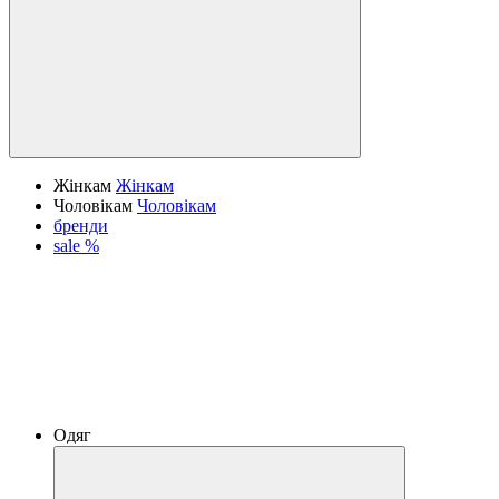
Жінкам
Жінкам
Чоловікам
Чоловікам
бренди
sale %
Одяг