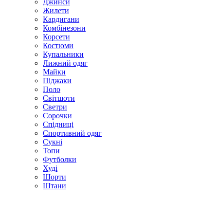
Джинси
Жилети
Кардигани
Комбінезони
Корсети
Костюми
Купальники
Лижний одяг
Майки
Піджаки
Поло
Світшоти
Светри
Сорочки
Спідниці
Спортивний одяг
Сукні
Топи
Футболки
Худі
Шорти
Штани