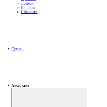
Лофери
Сліпони
Шльопанці
Сумки
Аксесуари