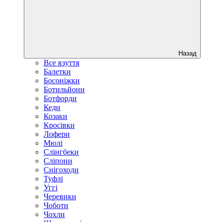
Назад
Все взуття
Балетки
Босоніжки
Ботильйони
Ботфорди
Кеди
Козаки
Кросівки
Лофери
Мюлі
Слінгбеки
Сліпони
Снігоходи
Туфлі
Уггі
Черевики
Чоботи
Чохли