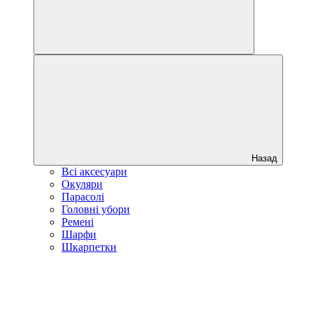
Назад
Всі аксесуари
Окуляри
Парасолі
Головні убори
Ремені
Шарфи
Шкарпетки