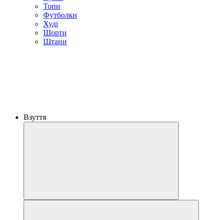
Топи
Футболки
Худі
Шорти
Штани
Взуття