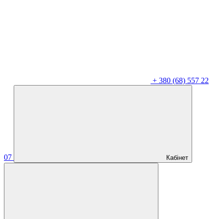
+
380 (68) 557 22
07
Кабінет