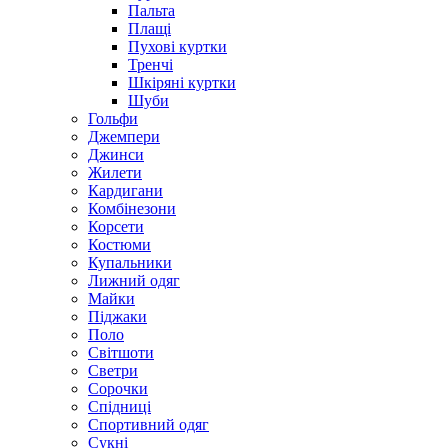
Пальта
Плащі
Пухові куртки
Тренчі
Шкіряні куртки
Шуби
Гольфи
Джемпери
Джинси
Жилети
Кардигани
Комбінезони
Корсети
Костюми
Купальники
Лижний одяг
Майки
Піджаки
Поло
Світшоти
Светри
Сорочки
Спідниці
Спортивний одяг
Сукні