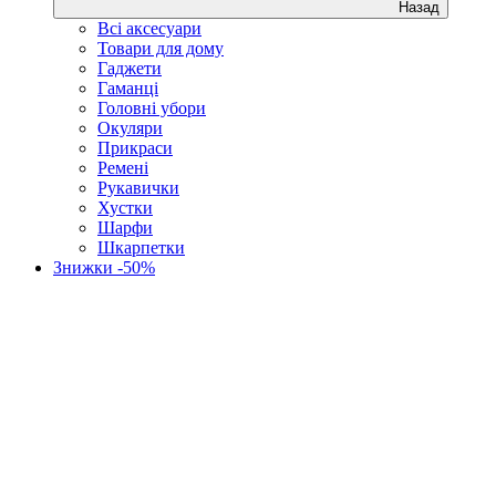
Назад
Всі аксесуари
Товари для дому
Гаджети
Гаманці
Головні убори
Окуляри
Прикраси
Ремені
Рукавички
Хустки
Шарфи
Шкарпетки
Знижки -50%