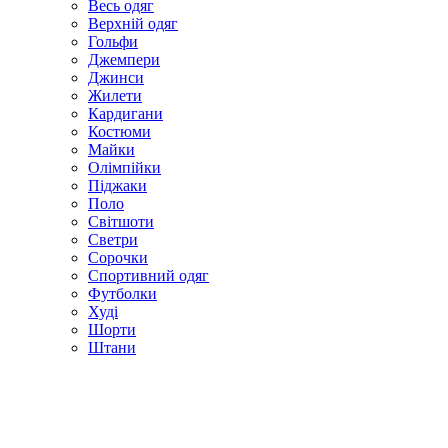
Весь одяг
Верхній одяг
Гольфи
Джемпери
Джинси
Жилети
Кардигани
Костюми
Майки
Олімпійки
Піджаки
Поло
Світшоти
Светри
Сорочки
Спортивний одяг
Футболки
Худі
Шорти
Штани