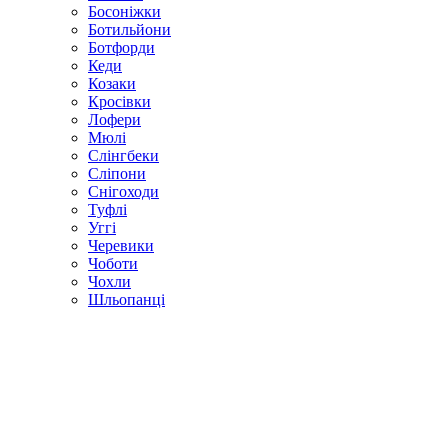
Босоніжки
Ботильйони
Ботфорди
Кеди
Козаки
Кросівки
Лофери
Мюлі
Слінгбеки
Сліпони
Снігоходи
Туфлі
Уггі
Черевики
Чоботи
Чохли
Шльопанці