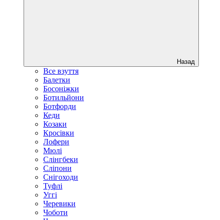
Назад
Все взуття
Балетки
Босоніжки
Ботильйони
Ботфорди
Кеди
Козаки
Кросівки
Лофери
Мюлі
Слінгбеки
Сліпони
Снігоходи
Туфлі
Уггі
Черевики
Чоботи