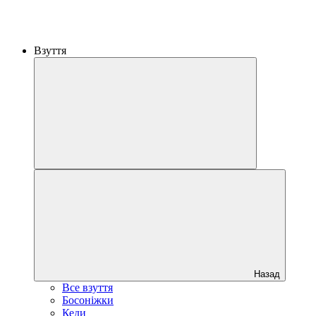
Взуття
Назад
Все взуття
Босоніжки
Кеди