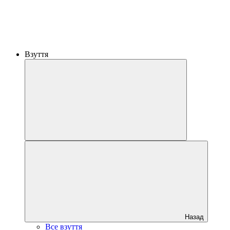
Взуття
Назад
Все взуття