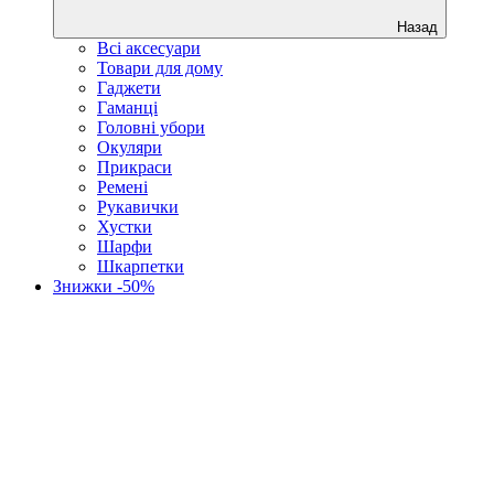
Назад
Всі аксесуари
Товари для дому
Гаджети
Гаманці
Головні убори
Окуляри
Прикраси
Ремені
Рукавички
Хустки
Шарфи
Шкарпетки
Знижки -50%