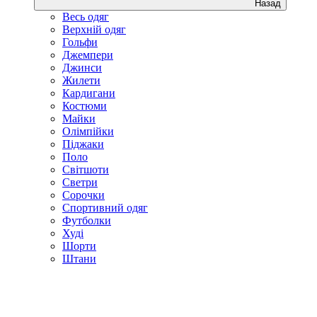
Назад
Весь одяг
Верхній одяг
Гольфи
Джемпери
Джинси
Жилети
Кардигани
Костюми
Майки
Олімпійки
Піджаки
Поло
Світшоти
Светри
Сорочки
Спортивний одяг
Футболки
Худі
Шорти
Штани