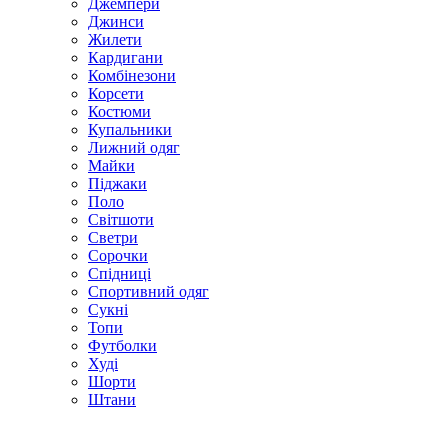
Джемпери
Джинси
Жилети
Кардигани
Комбінезони
Корсети
Костюми
Купальники
Лижний одяг
Майки
Піджаки
Поло
Світшоти
Светри
Сорочки
Спідниці
Спортивний одяг
Сукні
Топи
Футболки
Худі
Шорти
Штани