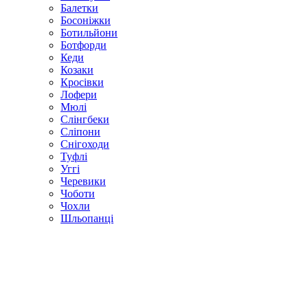
Балетки
Босоніжки
Ботильйони
Ботфорди
Кеди
Козаки
Кросівки
Лофери
Мюлі
Слінгбеки
Сліпони
Снігоходи
Туфлі
Уггі
Черевики
Чоботи
Чохли
Шльопанці