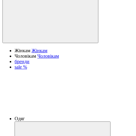
Жінкам
Жінкам
Чоловікам
Чоловікам
бренди
sale %
Одяг