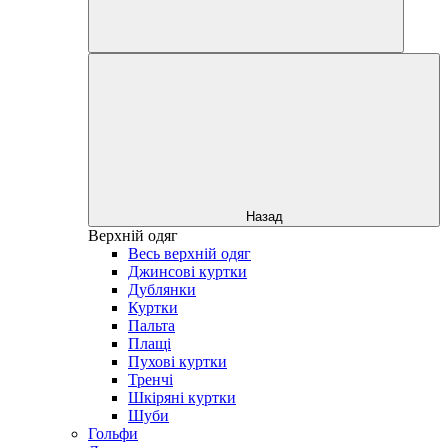
Назад
Верхній одяг
Весь верхній одяг
Джинсові куртки
Дублянки
Куртки
Пальта
Плащі
Пухові куртки
Тренчі
Шкіряні куртки
Шуби
Гольфи