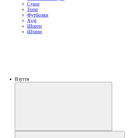
Сукні
Топи
Футболки
Худі
Шорти
Штани
Взуття