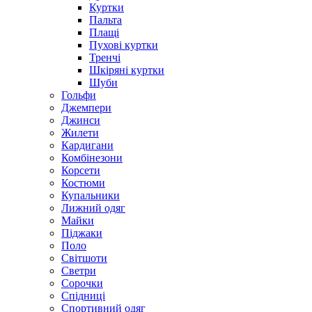
Куртки
Пальта
Плащі
Пухові куртки
Тренчі
Шкіряні куртки
Шуби
Гольфи
Джемпери
Джинси
Жилети
Кардигани
Комбінезони
Корсети
Костюми
Купальники
Лижний одяг
Майки
Піджаки
Поло
Світшоти
Светри
Сорочки
Спідниці
Спортивний одяг