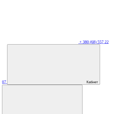
+
380 (68) 557 22
07
Кабінет