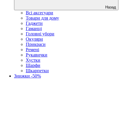
Назад
Всі аксесуари
Товари для дому
Гаджети
Гаманці
Головні убори
Окуляри
Прикраси
Ремені
Рукавички
Хустки
Шарфи
Шкарпетки
Знижки -50%