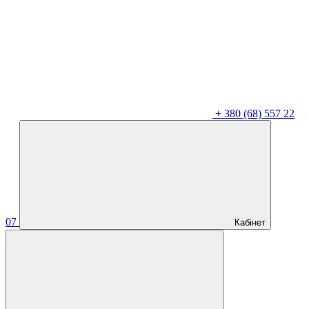
+
380 (68) 557 22
07
Кабінет