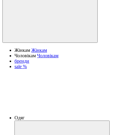
Жінкам
Жінкам
Чоловікам
Чоловікам
бренди
sale %
Одяг