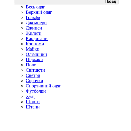
Назад
Весь одяг
Верхній одяг
Гольфи
Джемпери
Джинси
Жилети
Кардигани
Костюми
Майки
Олімпійки
Піджаки
Поло
Світшоти
Светри
Сорочки
Спортивний одяг
Футболки
Худі
Шорти
Штани