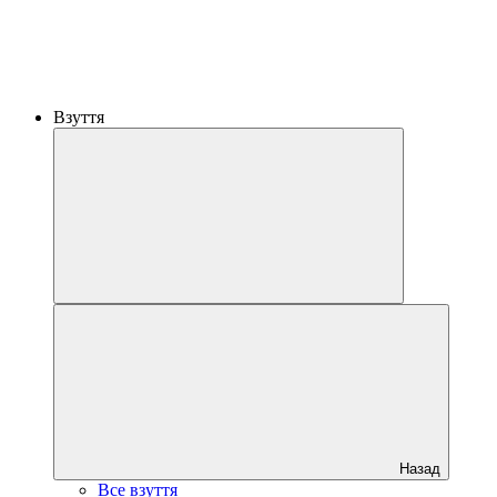
Взуття
Назад
Все взуття