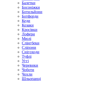
Балетки
Босоніжки
Ботильйони
Ботфорди
Кеди
Козаки
Кросівки
Лофери
Мюлі
Слінгбеки
Сліпони
Снігоходи
Туфлі
Уггі
Черевики
Чоботи
Чохли
Шльопанці