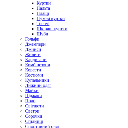
Куртки
Пальта
Плащі
Пухові куртки
Тренчі
Шкіряні куртки
Шуби
Гольфи
Джемпери
Джинси
Жилети
Кардигани
Комбінезони
Корсети
Костюми
Купальники
Лижний одяг
Майки
Піджаки
Поло
Світшоти
Светри
Сорочки
Спідниці
Спортивний одяг