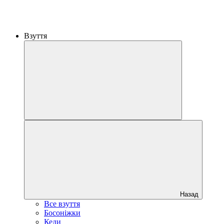
Взуття
Назад
Все взуття
Босоніжки
Кеди