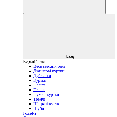
Назад
Верхній одяг
Весь верхній одяг
Джинсові куртки
Дублянки
Куртки
Пальта
Плащі
Пухові куртки
Тренчі
Шкіряні куртки
Шуби
Гольфи