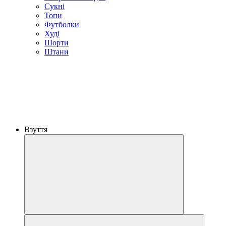
Сукні
Топи
Футболки
Худі
Шорти
Штани
Взуття