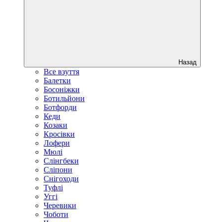
Назад
Все взуття
Балетки
Босоніжки
Ботильйони
Ботфорди
Кеди
Козаки
Кросівки
Лофери
Мюлі
Слінгбеки
Сліпони
Снігоходи
Туфлі
Уггі
Черевики
Чоботи