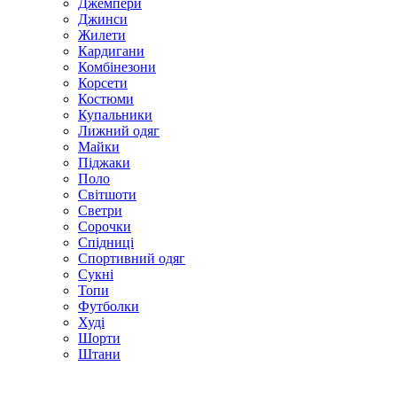
Джемпери
Джинси
Жилети
Кардигани
Комбінезони
Корсети
Костюми
Купальники
Лижний одяг
Майки
Піджаки
Поло
Світшоти
Светри
Сорочки
Спідниці
Спортивний одяг
Сукні
Топи
Футболки
Худі
Шорти
Штани