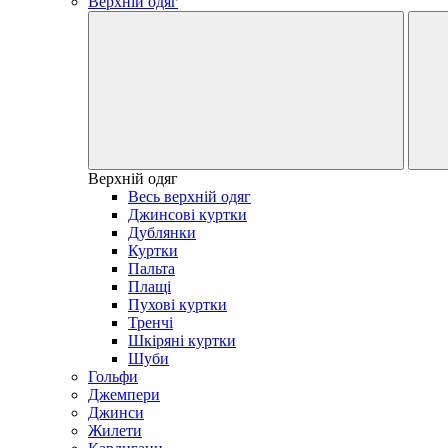
Верхній одяг
Верхній одяг
Весь верхній одяг
Джинсові куртки
Дублянки
Куртки
Пальта
Плащі
Пухові куртки
Тренчі
Шкіряні куртки
Шуби
Гольфи
Джемпери
Джинси
Жилети