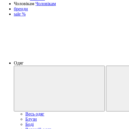
Чоловікам
Чоловікам
бренди
sale %
Одяг
Весь одяг
Блузи
Боді