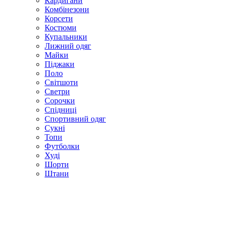
Кардигани
Комбінезони
Корсети
Костюми
Купальники
Лижний одяг
Майки
Піджаки
Поло
Світшоти
Светри
Сорочки
Спідниці
Спортивний одяг
Сукні
Топи
Футболки
Худі
Шорти
Штани