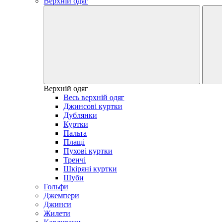
Верхній одяг
Верхній одяг
Весь верхній одяг
Джинсові куртки
Дублянки
Куртки
Пальта
Плащі
Пухові куртки
Тренчі
Шкіряні куртки
Шуби
Гольфи
Джемпери
Джинси
Жилети