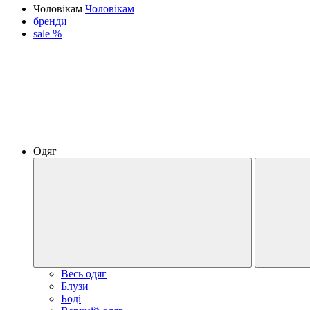
Чоловікам
Чоловікам
бренди
sale %
Одяг
Весь одяг
Блузи
Боді