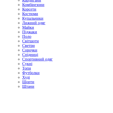
Кардигани
Комбінезони
Корсети
Костюми
Купальники
Лижний одяг
Майки
Піджаки
Поло
Світшоти
Светри
Сорочки
Спідниці
Спортивний одяг
Сукні
Топи
Футболки
Худі
Шорти
Штани