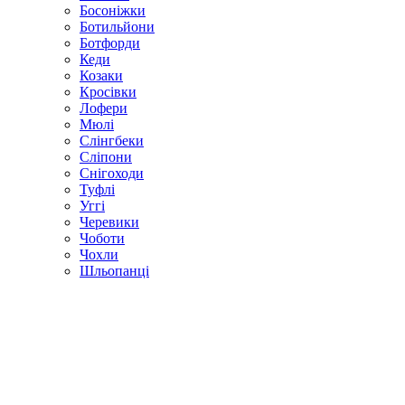
Босоніжки
Ботильйони
Ботфорди
Кеди
Козаки
Кросівки
Лофери
Мюлі
Слінгбеки
Сліпони
Снігоходи
Туфлі
Уггі
Черевики
Чоботи
Чохли
Шльопанці