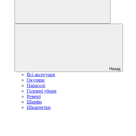
Назад
Всі аксесуари
Окуляри
Парасолі
Головні убори
Ремені
Шарфи
Шкарпетки