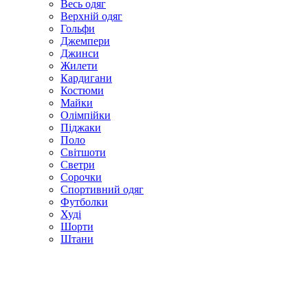
Весь одяг
Верхній одяг
Гольфи
Джемпери
Джинси
Жилети
Кардигани
Костюми
Майки
Олімпійки
Піджаки
Поло
Світшоти
Светри
Сорочки
Спортивний одяг
Футболки
Худі
Шорти
Штани