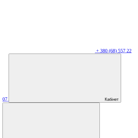
+
380 (68) 557 22
07
Кабінет