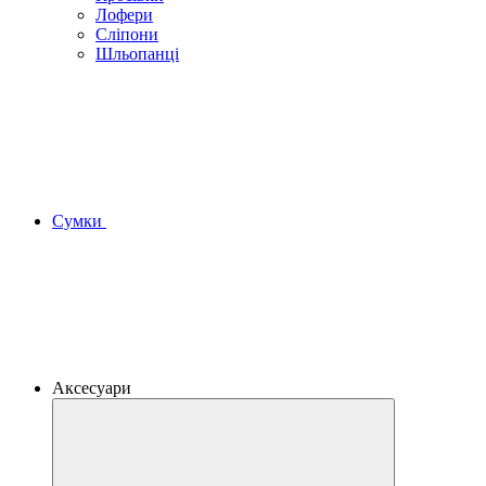
Лофери
Сліпони
Шльопанці
Сумки
Аксесуари