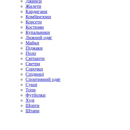
Джинси
Жилети
Кардигани
Комбінезони
Корсети
Костюми
Купальники
Лижний одяг
Майки
Піджаки
Поло
Світшоти
Светри
Сорочки
Спідниці
Спортивний одяг
Сукні
Топи
Футболки
Худі
Шорти
Штани