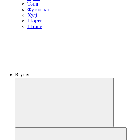
Топи
Футболки
Худі
Шорти
Штани
Взуття