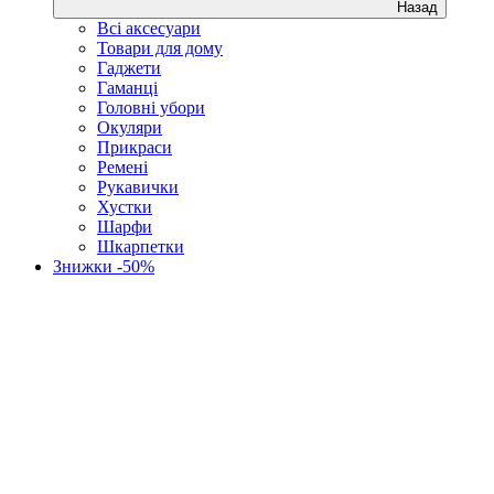
Назад
Всі аксесуари
Товари для дому
Гаджети
Гаманці
Головні убори
Окуляри
Прикраси
Ремені
Рукавички
Хустки
Шарфи
Шкарпетки
Знижки -50%