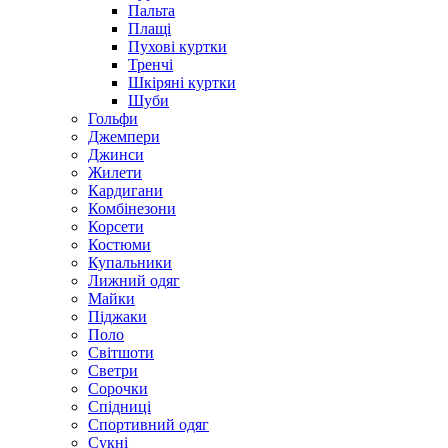
Пальта
Плащі
Пухові куртки
Тренчі
Шкіряні куртки
Шуби
Гольфи
Джемпери
Джинси
Жилети
Кардигани
Комбінезони
Корсети
Костюми
Купальники
Лижний одяг
Майки
Піджаки
Поло
Світшоти
Светри
Сорочки
Спідниці
Спортивний одяг
Сукні