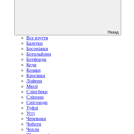
Назад
Все взуття
Балетки
Босоніжки
Ботильйони
Ботфорди
Кеди
Козаки
Кросівки
Лофери
Мюлі
Слінгбеки
Сліпони
Снігоходи
Туфлі
Уггі
Черевики
Чоботи
Чохли