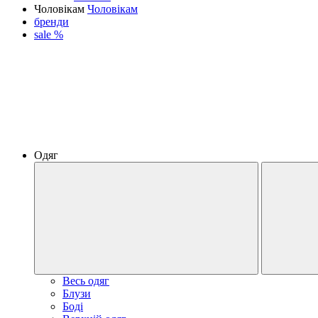
Чоловікам
Чоловікам
бренди
sale %
Одяг
Весь одяг
Блузи
Боді