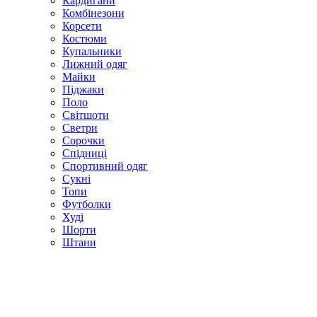
Кардигани
Комбінезони
Корсети
Костюми
Купальники
Лижний одяг
Майки
Піджаки
Поло
Світшоти
Светри
Сорочки
Спідниці
Спортивний одяг
Сукні
Топи
Футболки
Худі
Шорти
Штани