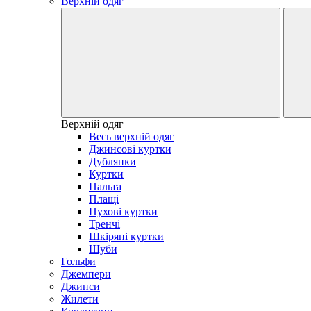
Верхній одяг
Верхній одяг
Весь верхній одяг
Джинсові куртки
Дублянки
Куртки
Пальта
Плащі
Пухові куртки
Тренчі
Шкіряні куртки
Шуби
Гольфи
Джемпери
Джинси
Жилети