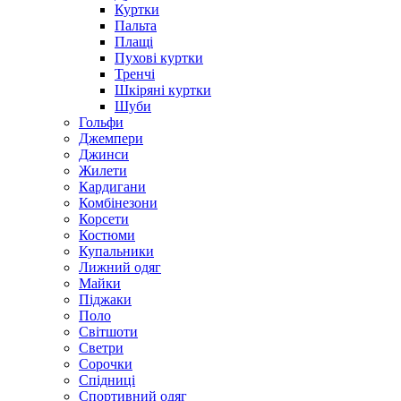
Куртки
Пальта
Плащі
Пухові куртки
Тренчі
Шкіряні куртки
Шуби
Гольфи
Джемпери
Джинси
Жилети
Кардигани
Комбінезони
Корсети
Костюми
Купальники
Лижний одяг
Майки
Піджаки
Поло
Світшоти
Светри
Сорочки
Спідниці
Спортивний одяг