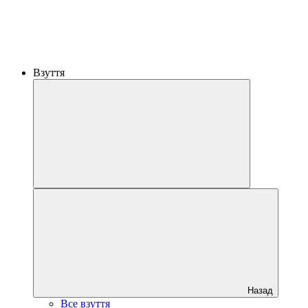
Взуття
Назад
Все взуття