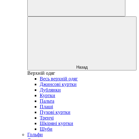
Назад
Верхній одяг
Весь верхній одяг
Джинсові куртки
Дублянки
Куртки
Пальта
Плащі
Пухові куртки
Тренчі
Шкіряні куртки
Шуби
Гольфи