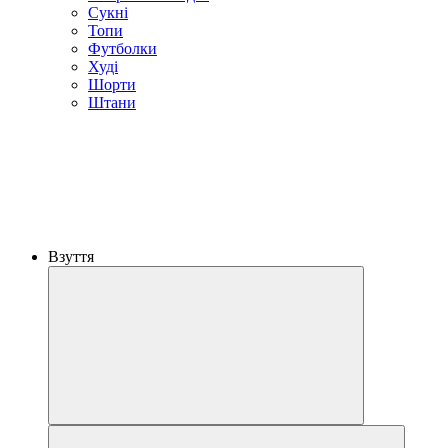
Сукні
Топи
Футболки
Худі
Шорти
Штани
Взуття