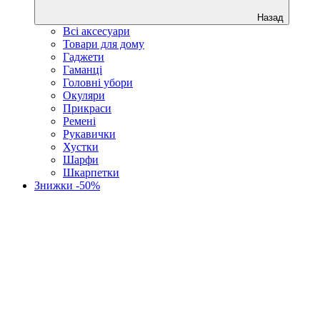
Назад
Всі аксесуари
Товари для дому
Гаджети
Гаманці
Головні убори
Окуляри
Прикраси
Ремені
Рукавички
Хустки
Шарфи
Шкарпетки
Знижки -50%