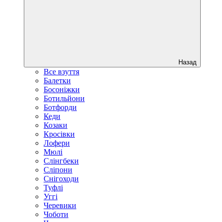
Назад
Все взуття
Балетки
Босоніжки
Ботильйони
Ботфорди
Кеди
Козаки
Кросівки
Лофери
Мюлі
Слінгбеки
Сліпони
Снігоходи
Туфлі
Уггі
Черевики
Чоботи