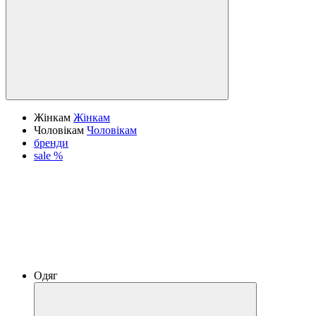
Жінкам
Жінкам
Чоловікам
Чоловікам
бренди
sale %
Одяг