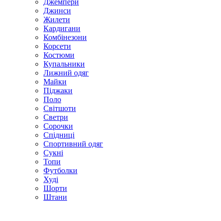
Джемпери
Джинси
Жилети
Кардигани
Комбінезони
Корсети
Костюми
Купальники
Лижний одяг
Майки
Піджаки
Поло
Світшоти
Светри
Сорочки
Спідниці
Спортивний одяг
Сукні
Топи
Футболки
Худі
Шорти
Штани