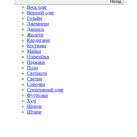
Назад
Весь одяг
Верхній одяг
Гольфи
Джемпери
Джинси
Жилети
Кардигани
Костюми
Майки
Олімпійки
Піджаки
Поло
Світшоти
Светри
Сорочки
Спортивний одяг
Футболки
Худі
Шорти
Штани