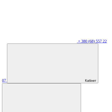
+
380 (68) 557 22
07
Кабінет