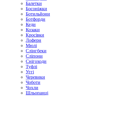
Балетки
Босоніжки
Ботильйони
Ботфорди
Кеди
Козаки
Кросівки
Лофери
Мюлі
Слінгбеки
Сліпони
Снігоходи
Туфлі
Уггі
Черевики
Чоботи
Чохли
Шльопанці