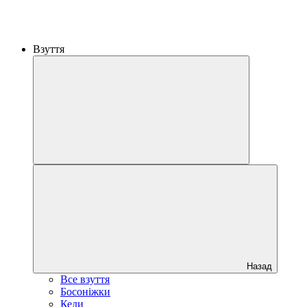
Взуття
Назад
Все взуття
Босоніжки
Кеди