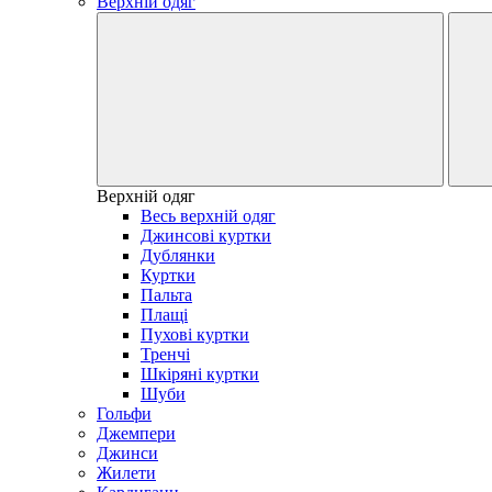
Верхній одяг
Верхній одяг
Весь верхній одяг
Джинсові куртки
Дублянки
Куртки
Пальта
Плащі
Пухові куртки
Тренчі
Шкіряні куртки
Шуби
Гольфи
Джемпери
Джинси
Жилети