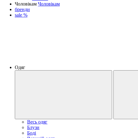
Чоловікам
Чоловікам
бренди
sale %
Одяг
Весь одяг
Блузи
Боді