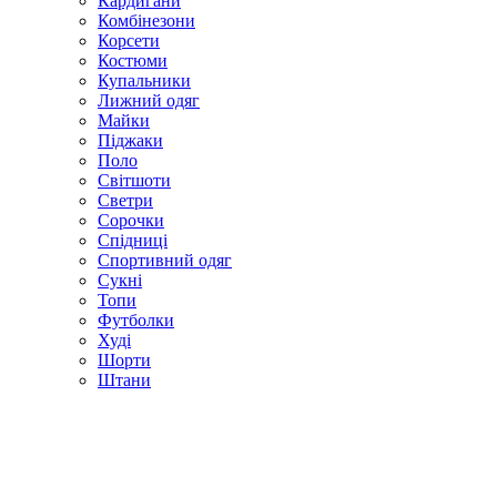
Кардигани
Комбінезони
Корсети
Костюми
Купальники
Лижний одяг
Майки
Піджаки
Поло
Світшоти
Светри
Сорочки
Спідниці
Спортивний одяг
Сукні
Топи
Футболки
Худі
Шорти
Штани