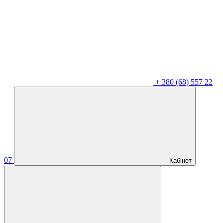
+
380 (68) 557 22
07
Кабінет