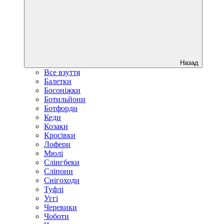
Назад
Все взуття
Балетки
Босоніжки
Ботильйони
Ботфорди
Кеди
Козаки
Кросівки
Лофери
Мюлі
Слінгбеки
Сліпони
Снігоходи
Туфлі
Уггі
Черевики
Чоботи