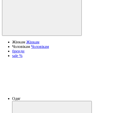
Жінкам
Жінкам
Чоловікам
Чоловікам
бренди
sale %
Одяг