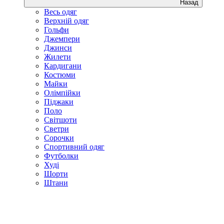
Назад
Весь одяг
Верхній одяг
Гольфи
Джемпери
Джинси
Жилети
Кардигани
Костюми
Майки
Олімпійки
Піджаки
Поло
Світшоти
Светри
Сорочки
Спортивний одяг
Футболки
Худі
Шорти
Штани