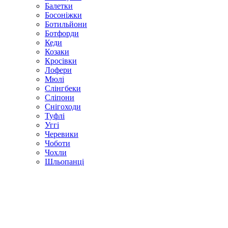
Балетки
Босоніжки
Ботильйони
Ботфорди
Кеди
Козаки
Кросівки
Лофери
Мюлі
Слінгбеки
Сліпони
Снігоходи
Туфлі
Уггі
Черевики
Чоботи
Чохли
Шльопанці