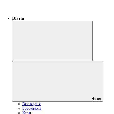
Взуття
Назад
Все взуття
Босоніжки
Кеди