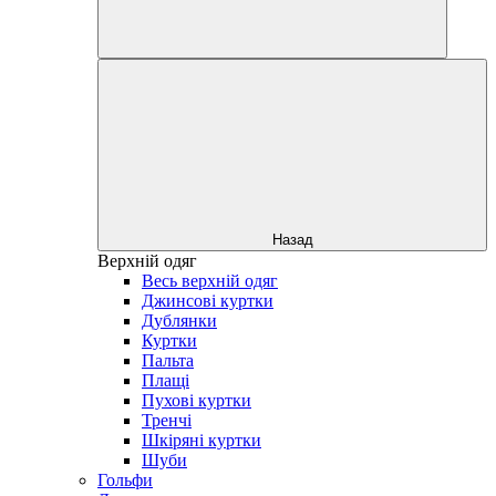
Назад
Верхній одяг
Весь верхній одяг
Джинсові куртки
Дублянки
Куртки
Пальта
Плащі
Пухові куртки
Тренчі
Шкіряні куртки
Шуби
Гольфи