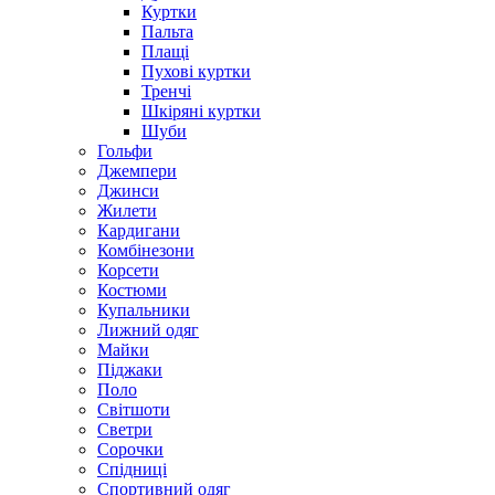
Куртки
Пальта
Плащі
Пухові куртки
Тренчі
Шкіряні куртки
Шуби
Гольфи
Джемпери
Джинси
Жилети
Кардигани
Комбінезони
Корсети
Костюми
Купальники
Лижний одяг
Майки
Піджаки
Поло
Світшоти
Светри
Сорочки
Спідниці
Спортивний одяг