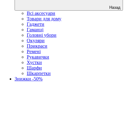
Назад
Всі аксесуари
Товари для дому
Гаджети
Гаманці
Головні убори
Окуляри
Прикраси
Ремені
Рукавички
Хустки
Шарфи
Шкарпетки
Знижки -50%