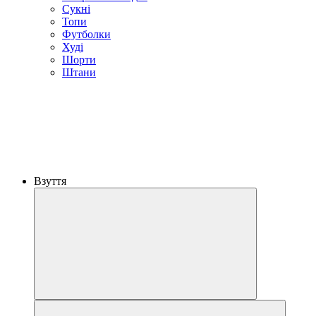
Сукні
Топи
Футболки
Худі
Шорти
Штани
Взуття