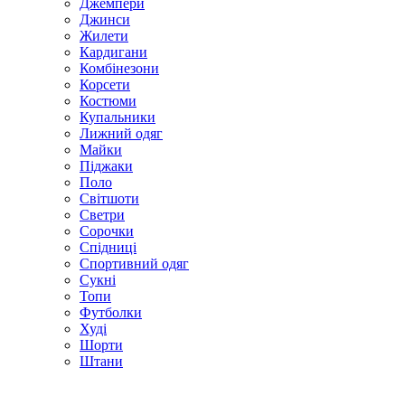
Джемпери
Джинси
Жилети
Кардигани
Комбінезони
Корсети
Костюми
Купальники
Лижний одяг
Майки
Піджаки
Поло
Світшоти
Светри
Сорочки
Спідниці
Спортивний одяг
Сукні
Топи
Футболки
Худі
Шорти
Штани