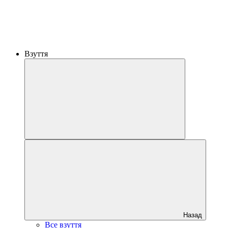
Взуття
Назад
Все взуття