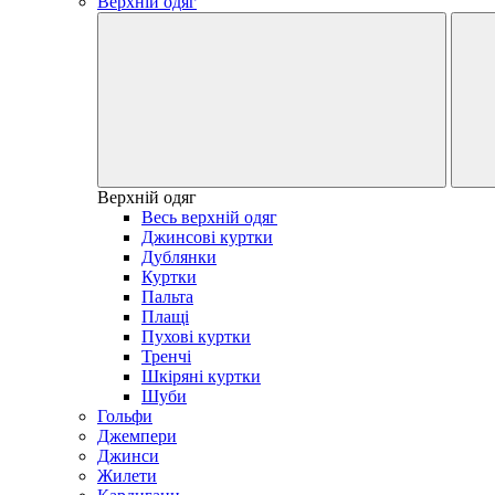
Верхній одяг
Верхній одяг
Весь верхній одяг
Джинсові куртки
Дублянки
Куртки
Пальта
Плащі
Пухові куртки
Тренчі
Шкіряні куртки
Шуби
Гольфи
Джемпери
Джинси
Жилети