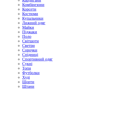
Кардигани
Комбінезони
Корсети
Костюми
Купальники
Лижний одяг
Майки
Піджаки
Поло
Світшоти
Светри
Сорочки
Спідниці
Спортивний одяг
Сукні
Топи
Футболки
Худі
Шорти
Штани