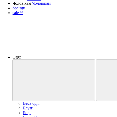
Чоловікам
Чоловікам
бренди
sale %
Одяг
Весь одяг
Блузи
Боді