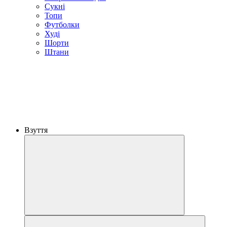
Сукні
Топи
Футболки
Худі
Шорти
Штани
Взуття