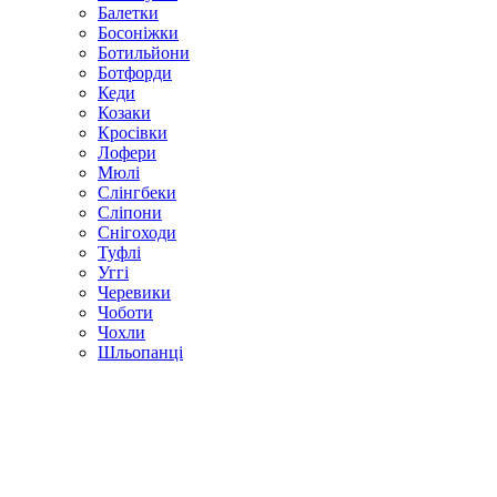
Балетки
Босоніжки
Ботильйони
Ботфорди
Кеди
Козаки
Кросівки
Лофери
Мюлі
Слінгбеки
Сліпони
Снігоходи
Туфлі
Уггі
Черевики
Чоботи
Чохли
Шльопанці