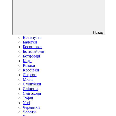
Назад
Все взуття
Балетки
Босоніжки
Ботильйони
Ботфорди
Кеди
Козаки
Кросівки
Лофери
Мюлі
Слінгбеки
Сліпони
Снігоходи
Туфлі
Уггі
Черевики
Чоботи