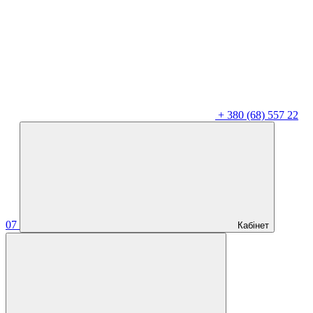
+
380 (68) 557 22
07
Кабінет