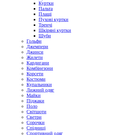
Куртки
Пальта
Плащі
Пухові куртки
Тренчі
Шкіряні куртки
Шуби
Гольфи
Джемпери
Джинси
Жилети
Кардигани
Комбінезони
Корсети
Костюми
Купальники
Лижний одяг
Майки
Піджаки
Поло
Світшоти
Светри
Сорочки
Спідниці
Спортивний одяг