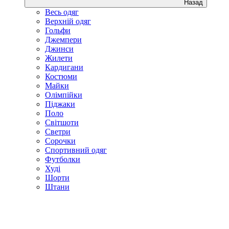
Назад
Весь одяг
Верхній одяг
Гольфи
Джемпери
Джинси
Жилети
Кардигани
Костюми
Майки
Олімпійки
Піджаки
Поло
Світшоти
Светри
Сорочки
Спортивний одяг
Футболки
Худі
Шорти
Штани