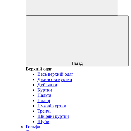
Назад
Верхній одяг
Весь верхній одяг
Джинсові куртки
Дублянки
Куртки
Пальта
Плащі
Пухові куртки
Тренчі
Шкіряні куртки
Шуби
Гольфи