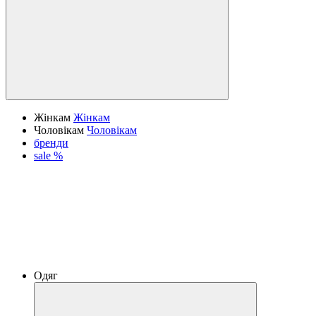
Жінкам
Жінкам
Чоловікам
Чоловікам
бренди
sale %
Одяг