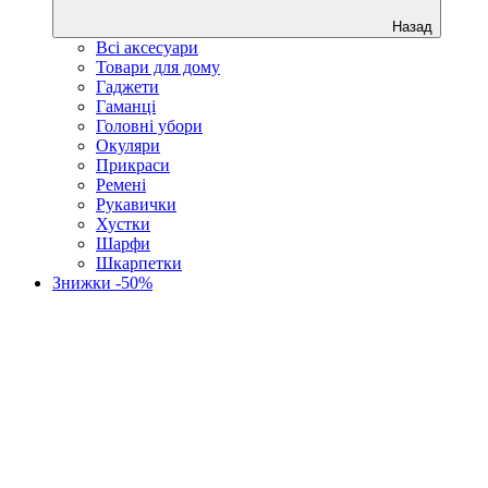
Назад
Всі аксесуари
Товари для дому
Гаджети
Гаманці
Головні убори
Окуляри
Прикраси
Ремені
Рукавички
Хустки
Шарфи
Шкарпетки
Знижки -50%