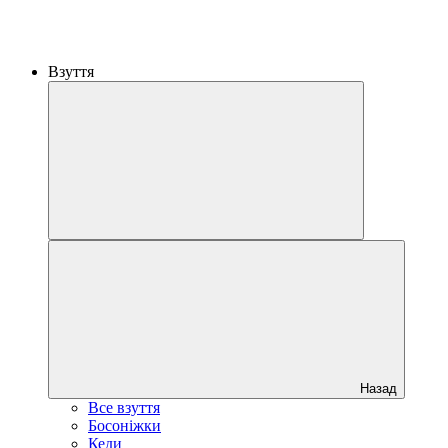
Взуття
Назад
Все взуття
Босоніжки
Кеди