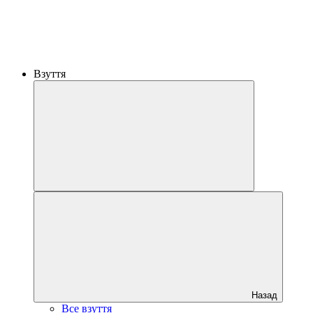
Взуття
Назад
Все взуття