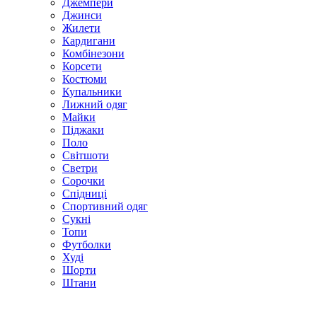
Джемпери
Джинси
Жилети
Кардигани
Комбінезони
Корсети
Костюми
Купальники
Лижний одяг
Майки
Піджаки
Поло
Світшоти
Светри
Сорочки
Спідниці
Спортивний одяг
Сукні
Топи
Футболки
Худі
Шорти
Штани