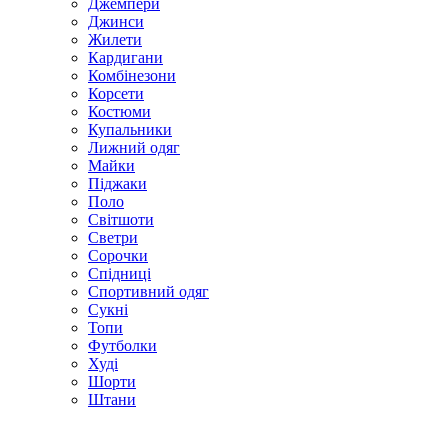
Джемпери
Джинси
Жилети
Кардигани
Комбінезони
Корсети
Костюми
Купальники
Лижний одяг
Майки
Піджаки
Поло
Світшоти
Светри
Сорочки
Спідниці
Спортивний одяг
Сукні
Топи
Футболки
Худі
Шорти
Штани