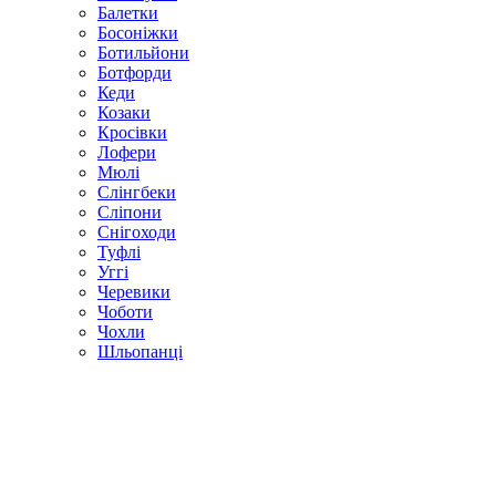
Балетки
Босоніжки
Ботильйони
Ботфорди
Кеди
Козаки
Кросівки
Лофери
Мюлі
Слінгбеки
Сліпони
Снігоходи
Туфлі
Уггі
Черевики
Чоботи
Чохли
Шльопанці