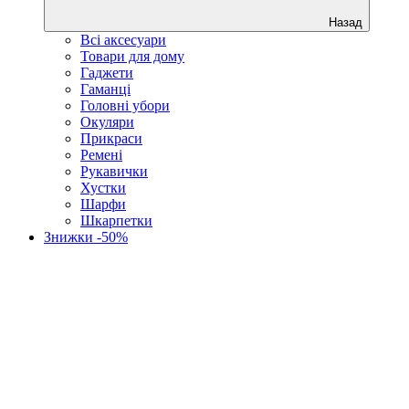
Назад
Всі аксесуари
Товари для дому
Гаджети
Гаманці
Головні убори
Окуляри
Прикраси
Ремені
Рукавички
Хустки
Шарфи
Шкарпетки
Знижки -50%