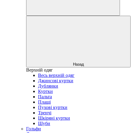
Назад
Верхній одяг
Весь верхній одяг
Джинсові куртки
Дублянки
Куртки
Пальта
Плащі
Пухові куртки
Тренчі
Шкіряні куртки
Шуби
Гольфи