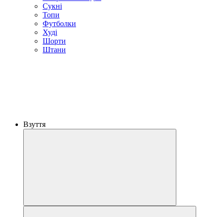
Сукні
Топи
Футболки
Худі
Шорти
Штани
Взуття