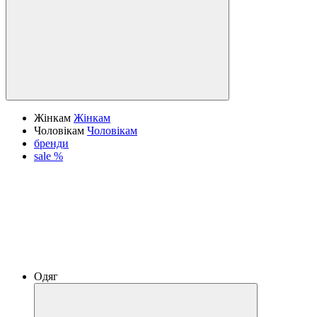
Жінкам
Жінкам
Чоловікам
Чоловікам
бренди
sale %
Одяг