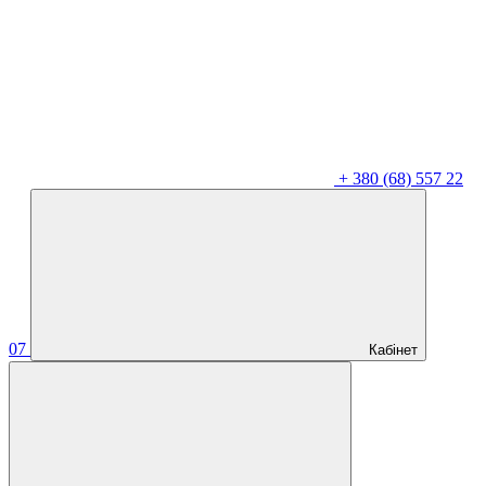
+
380 (68) 557 22
07
Кабінет