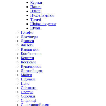
Куртки
Пальта
Плащі
Пухові куртки
Тренчі
Шкіряні куртки
Шуби
Гольфи
Джемпери
Джинси
Жилети
Кардигани
Комбінезони
Корсети
Костюми
Купальники
Лижний одяг
Майки
Піджаки
Поло
Світшоти
Светри
Сорочки
Спідниці
Спортивний одяг