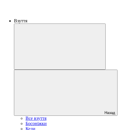
Взуття
Назад
Все взуття
Босоніжки
Кеди