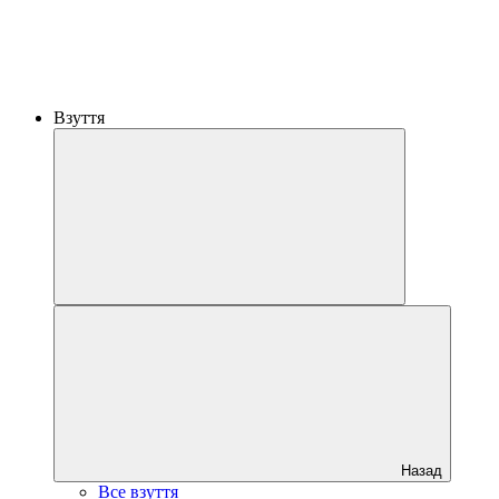
Взуття
Назад
Все взуття