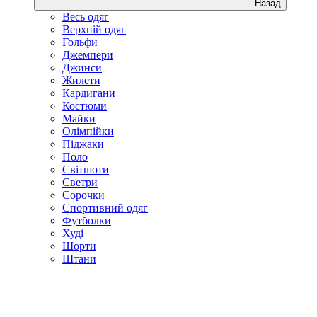
Назад
Весь одяг
Верхній одяг
Гольфи
Джемпери
Джинси
Жилети
Кардигани
Костюми
Майки
Олімпійки
Піджаки
Поло
Світшоти
Светри
Сорочки
Спортивний одяг
Футболки
Худі
Шорти
Штани