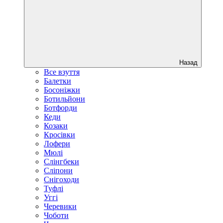
Назад
Все взуття
Балетки
Босоніжки
Ботильйони
Ботфорди
Кеди
Козаки
Кросівки
Лофери
Мюлі
Слінгбеки
Сліпони
Снігоходи
Туфлі
Уггі
Черевики
Чоботи