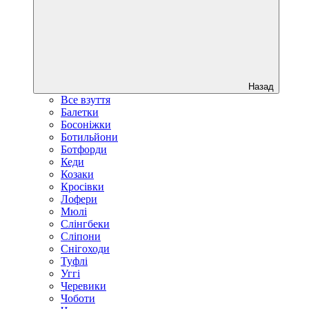
Назад
Все взуття
Балетки
Босоніжки
Ботильйони
Ботфорди
Кеди
Козаки
Кросівки
Лофери
Мюлі
Слінгбеки
Сліпони
Снігоходи
Туфлі
Уггі
Черевики
Чоботи