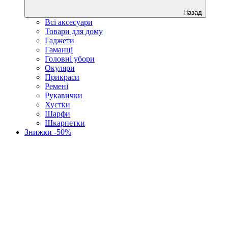
Назад
Всі аксесуари
Товари для дому
Гаджети
Гаманці
Головні убори
Окуляри
Прикраси
Ремені
Рукавички
Хустки
Шарфи
Шкарпетки
Знижки -50%