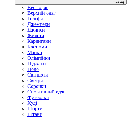
Назад
Весь одяг
Верхній одяг
Гольфи
Джемпери
Джинси
Жилети
Кардигани
Костюми
Майки
Олімпійки
Піджаки
Поло
Світшоти
Светри
Сорочки
Спортивний одяг
Футболки
Худі
Шорти
Штани