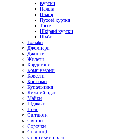
Куртки
Пальта
Плащі
Пухові куртки
Тренчі
Шкіряні куртки
Шуби
Гольфи
Джемпери
Джинси
Жилети
Кардигани
Комбінезони
Корсети
Костюми
Купальники
Лижний одяг
Майки
Піджаки
Поло
Світшоти
Светри
Сорочки
Спідниці
Спортивний одяг