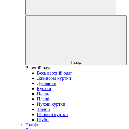
Назад
Верхній одяг
Весь верхній одяг
Джинсові куртки
Дублянки
Куртки
Пальта
Плащі
Пухові куртки
Тренчі
Шкіряні куртки
Шуби
Гольфи