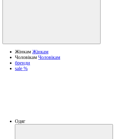
Жінкам
Жінкам
Чоловікам
Чоловікам
бренди
sale %
Одяг