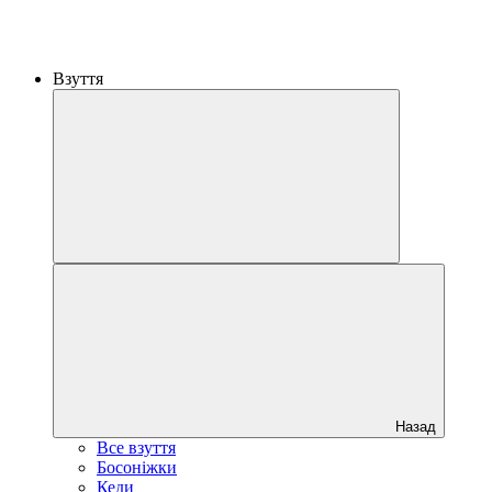
Взуття
Назад
Все взуття
Босоніжки
Кеди