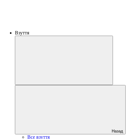
Взуття
Назад
Все взуття