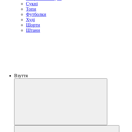
Сукні
Топи
Футболки
Худі
Шорти
Штани
Взуття