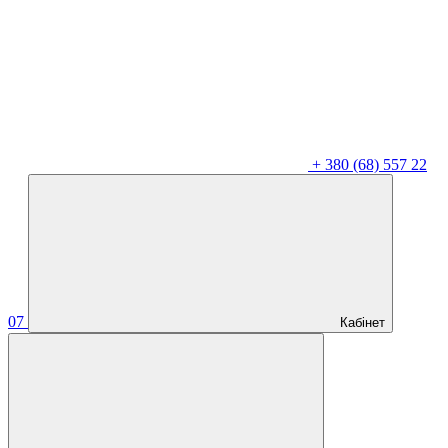
+
380 (68) 557 22
07
Кабінет