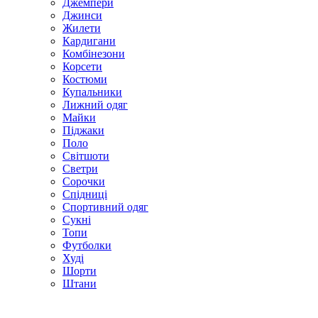
Джемпери
Джинси
Жилети
Кардигани
Комбінезони
Корсети
Костюми
Купальники
Лижний одяг
Майки
Піджаки
Поло
Світшоти
Светри
Сорочки
Спідниці
Спортивний одяг
Сукні
Топи
Футболки
Худі
Шорти
Штани