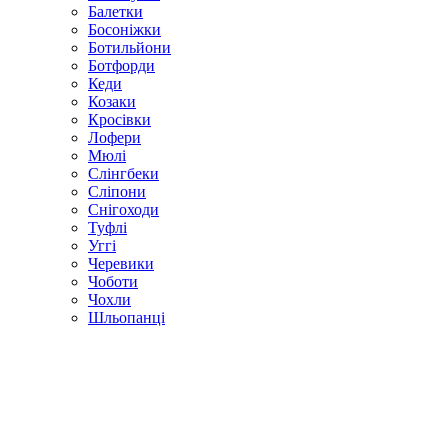
Балетки
Босоніжки
Ботильйони
Ботфорди
Кеди
Козаки
Кросівки
Лофери
Мюлі
Слінгбеки
Сліпони
Снігоходи
Туфлі
Уггі
Черевики
Чоботи
Чохли
Шльопанці