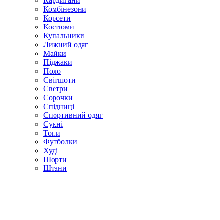
Кардигани
Комбінезони
Корсети
Костюми
Купальники
Лижний одяг
Майки
Піджаки
Поло
Світшоти
Светри
Сорочки
Спідниці
Спортивний одяг
Сукні
Топи
Футболки
Худі
Шорти
Штани