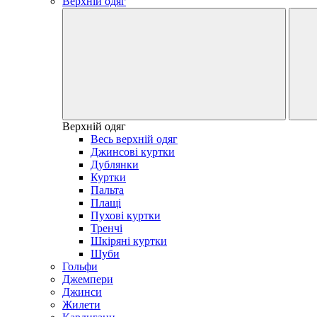
Верхній одяг
Верхній одяг
Весь верхній одяг
Джинсові куртки
Дублянки
Куртки
Пальта
Плащі
Пухові куртки
Тренчі
Шкіряні куртки
Шуби
Гольфи
Джемпери
Джинси
Жилети