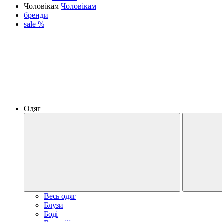
Чоловікам
Чоловікам
бренди
sale %
Одяг
Весь одяг
Блузи
Боді