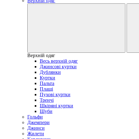
Верхній одяг
Верхній одяг
Весь верхній одяг
Джинсові куртки
Дублянки
Куртки
Пальта
Плащі
Пухові куртки
Тренчі
Шкіряні куртки
Шуби
Гольфи
Джемпери
Джинси
Жилети