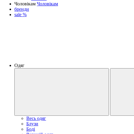
Чоловікам
Чоловікам
бренди
sale %
Одяг
Весь одяг
Блузи
Боді