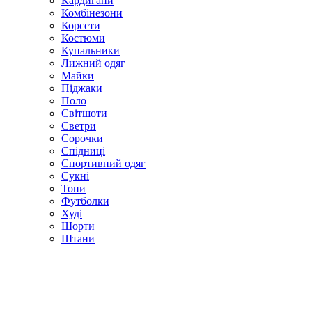
Кардигани
Комбінезони
Корсети
Костюми
Купальники
Лижний одяг
Майки
Піджаки
Поло
Світшоти
Светри
Сорочки
Спідниці
Спортивний одяг
Сукні
Топи
Футболки
Худі
Шорти
Штани