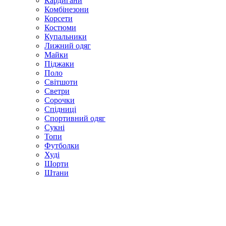
Кардигани
Комбінезони
Корсети
Костюми
Купальники
Лижний одяг
Майки
Піджаки
Поло
Світшоти
Светри
Сорочки
Спідниці
Спортивний одяг
Сукні
Топи
Футболки
Худі
Шорти
Штани