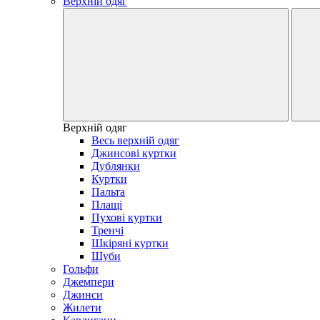
Верхній одяг
Верхній одяг
Весь верхній одяг
Джинсові куртки
Дублянки
Куртки
Пальта
Плащі
Пухові куртки
Тренчі
Шкіряні куртки
Шуби
Гольфи
Джемпери
Джинси
Жилети