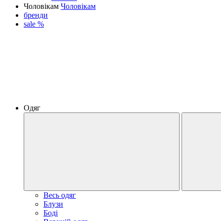
Чоловікам
Чоловікам
бренди
sale %
Одяг
Весь одяг
Блузи
Боді