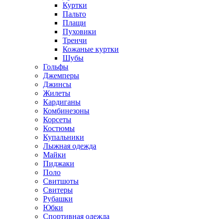
Куртки
Пальто
Плащи
Пуховики
Тренчи
Кожаные куртки
Шубы
Гольфы
Джемперы
Джинсы
Жилеты
Кардиганы
Комбинезоны
Корсеты
Костюмы
Купальники
Лыжная одежда
Майки
Пиджаки
Поло
Свитшоты
Свитеры
Рубашки
Юбки
Спортивная одежда