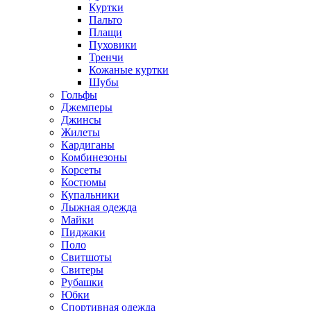
Куртки
Пальто
Плащи
Пуховики
Тренчи
Кожаные куртки
Шубы
Гольфы
Джемперы
Джинсы
Жилеты
Кардиганы
Комбинезоны
Корсеты
Костюмы
Купальники
Лыжная одежда
Майки
Пиджаки
Поло
Свитшоты
Свитеры
Рубашки
Юбки
Спортивная одежда