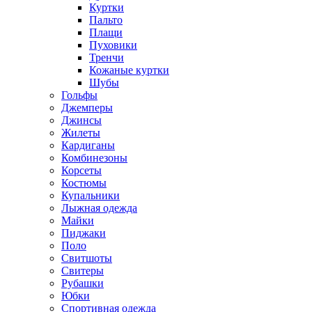
Куртки
Пальто
Плащи
Пуховики
Тренчи
Кожаные куртки
Шубы
Гольфы
Джемперы
Джинсы
Жилеты
Кардиганы
Комбинезоны
Корсеты
Костюмы
Купальники
Лыжная одежда
Майки
Пиджаки
Поло
Свитшоты
Свитеры
Рубашки
Юбки
Спортивная одежда