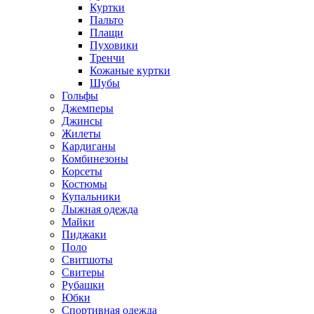
Куртки
Пальто
Плащи
Пуховики
Тренчи
Кожаные куртки
Шубы
Гольфы
Джемперы
Джинсы
Жилеты
Кардиганы
Комбинезоны
Корсеты
Костюмы
Купальники
Лыжная одежда
Майки
Пиджаки
Поло
Свитшоты
Свитеры
Рубашки
Юбки
Спортивная одежда