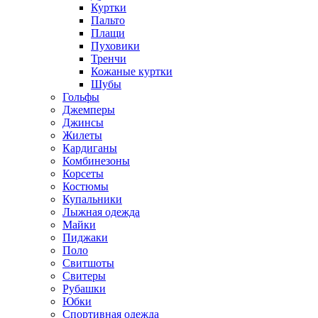
Куртки
Пальто
Плащи
Пуховики
Тренчи
Кожаные куртки
Шубы
Гольфы
Джемперы
Джинсы
Жилеты
Кардиганы
Комбинезоны
Корсеты
Костюмы
Купальники
Лыжная одежда
Майки
Пиджаки
Поло
Свитшоты
Свитеры
Рубашки
Юбки
Спортивная одежда