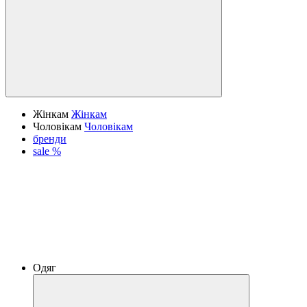
Жінкам
Жінкам
Чоловікам
Чоловікам
бренди
sale %
Одяг