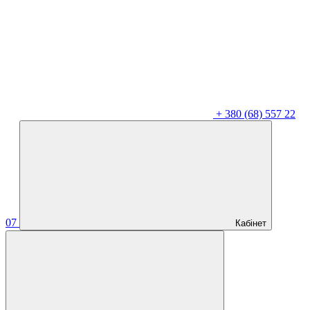
+
380 (68) 557 22
07
Кабінет