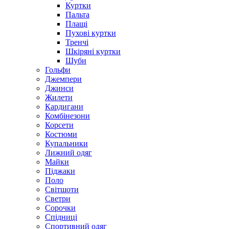
Куртки
Пальта
Плащі
Пухові куртки
Тренчі
Шкіряні куртки
Шуби
Гольфи
Джемпери
Джинси
Жилети
Кардигани
Комбінезони
Корсети
Костюми
Купальники
Лижний одяг
Майки
Піджаки
Поло
Світшоти
Светри
Сорочки
Спідниці
Спортивний одяг