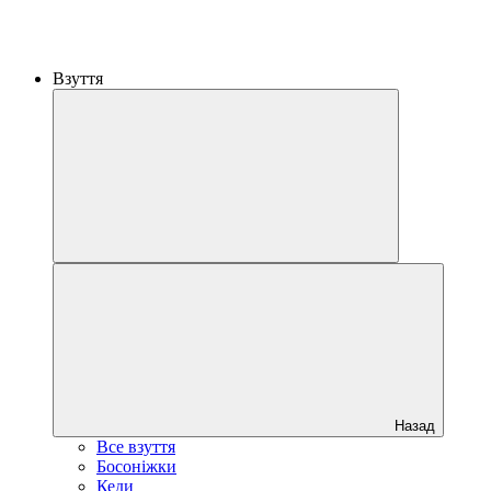
Взуття
Назад
Все взуття
Босоніжки
Кеди