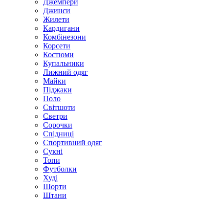
Джемпери
Джинси
Жилети
Кардигани
Комбінезони
Корсети
Костюми
Купальники
Лижний одяг
Майки
Піджаки
Поло
Світшоти
Светри
Сорочки
Спідниці
Спортивний одяг
Сукні
Топи
Футболки
Худі
Шорти
Штани