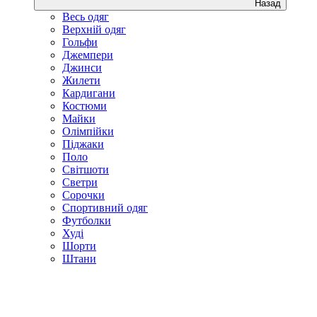
Назад
Весь одяг
Верхній одяг
Гольфи
Джемпери
Джинси
Жилети
Кардигани
Костюми
Майки
Олімпійки
Піджаки
Поло
Світшоти
Светри
Сорочки
Спортивний одяг
Футболки
Худі
Шорти
Штани