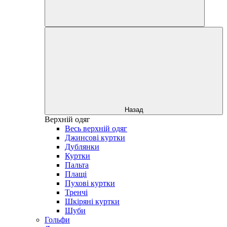
Назад
Верхній одяг
Весь верхній одяг
Джинсові куртки
Дублянки
Куртки
Пальта
Плащі
Пухові куртки
Тренчі
Шкіряні куртки
Шуби
Гольфи