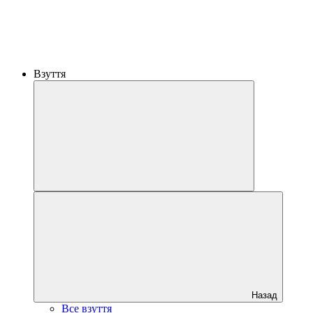
Взуття
Назад
Все взуття