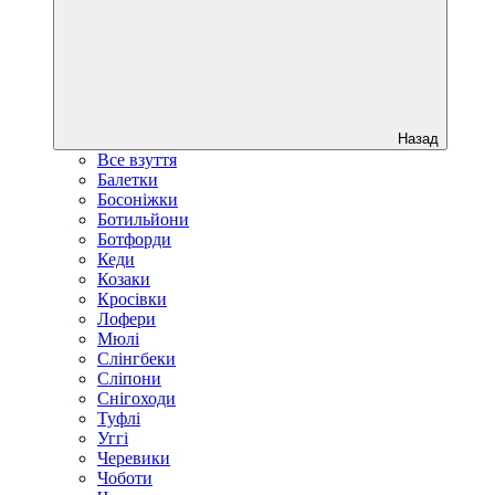
Назад
Все взуття
Балетки
Босоніжки
Ботильйони
Ботфорди
Кеди
Козаки
Кросівки
Лофери
Мюлі
Слінгбеки
Сліпони
Снігоходи
Туфлі
Уггі
Черевики
Чоботи