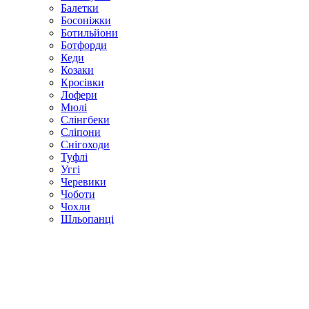
Балетки
Босоніжки
Ботильйони
Ботфорди
Кеди
Козаки
Кросівки
Лофери
Мюлі
Слінгбеки
Сліпони
Снігоходи
Туфлі
Уггі
Черевики
Чоботи
Чохли
Шльопанці