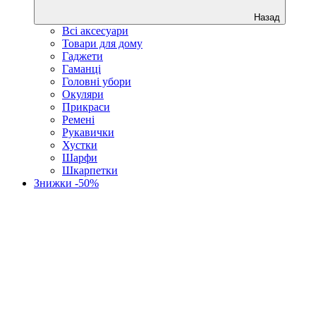
Назад
Всі аксесуари
Товари для дому
Гаджети
Гаманці
Головні убори
Окуляри
Прикраси
Ремені
Рукавички
Хустки
Шарфи
Шкарпетки
Знижки -50%