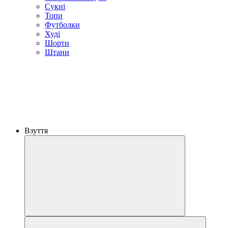
Сукні
Топи
Футболки
Худі
Шорти
Штани
Взуття