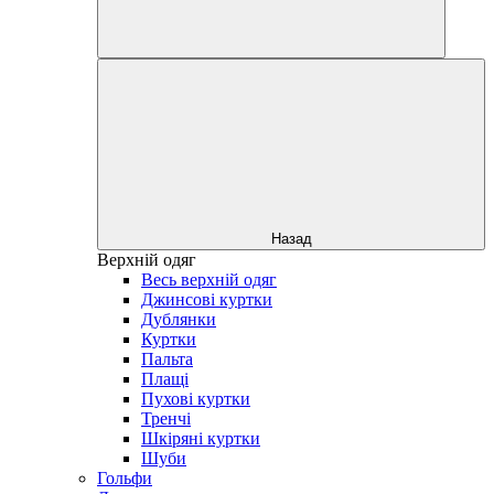
Назад
Верхній одяг
Весь верхній одяг
Джинсові куртки
Дублянки
Куртки
Пальта
Плащі
Пухові куртки
Тренчі
Шкіряні куртки
Шуби
Гольфи