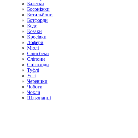
Балетки
Босоніжки
Ботильйони
Ботфорди
Кеди
Козаки
Кросівки
Лофери
Мюлі
Слінгбеки
Сліпони
Снігоходи
Туфлі
Уггі
Черевики
Чоботи
Чохли
Шльопанці