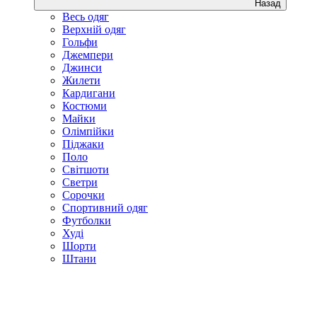
Назад
Весь одяг
Верхній одяг
Гольфи
Джемпери
Джинси
Жилети
Кардигани
Костюми
Майки
Олімпійки
Піджаки
Поло
Світшоти
Светри
Сорочки
Спортивний одяг
Футболки
Худі
Шорти
Штани