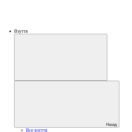
Взуття
Назад
Все взуття