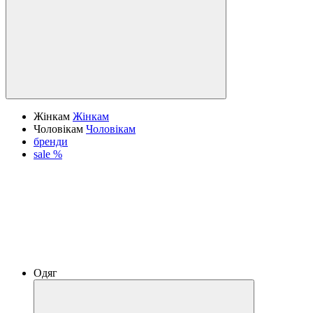
Жінкам
Жінкам
Чоловікам
Чоловікам
бренди
sale %
Одяг