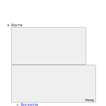
Взуття
Назад
Все взуття