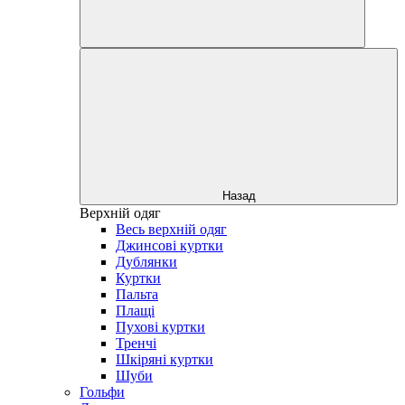
Назад
Верхній одяг
Весь верхній одяг
Джинсові куртки
Дублянки
Куртки
Пальта
Плащі
Пухові куртки
Тренчі
Шкіряні куртки
Шуби
Гольфи