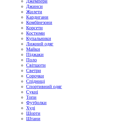
Джемпери
Джинси
Жилети
Кардигани
Комбінезони
Корсети
Костюми
Купальники
Лижний одяг
Майки
Піджаки
Поло
Світшоти
Светри
Сорочки
Спідниці
Спортивний одяг
Сукні
Топи
Футболки
Худі
Шорти
Штани