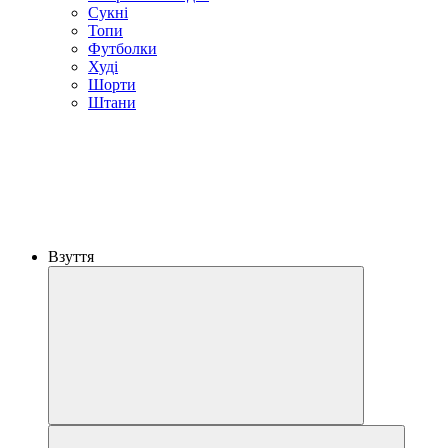
Сукні
Топи
Футболки
Худі
Шорти
Штани
Взуття