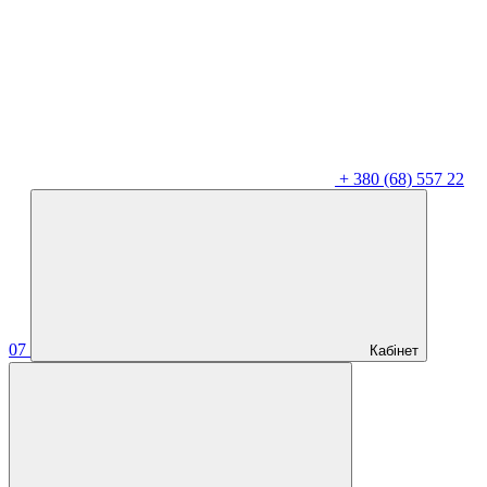
+
380 (68) 557 22
07
Кабінет