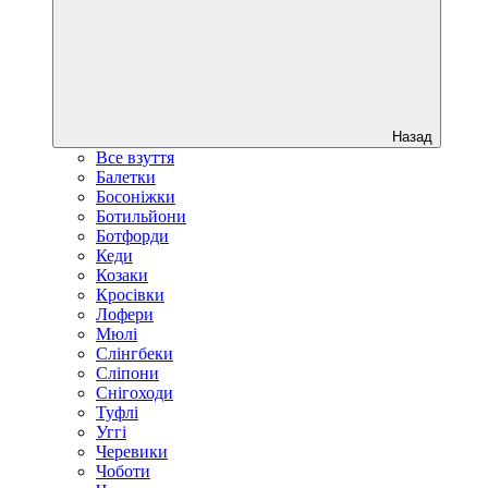
Назад
Все взуття
Балетки
Босоніжки
Ботильйони
Ботфорди
Кеди
Козаки
Кросівки
Лофери
Мюлі
Слінгбеки
Сліпони
Снігоходи
Туфлі
Уггі
Черевики
Чоботи