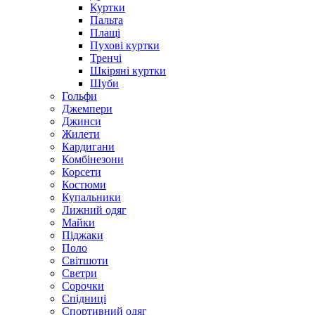
Куртки
Пальта
Плащі
Пухові куртки
Тренчі
Шкіряні куртки
Шуби
Гольфи
Джемпери
Джинси
Жилети
Кардигани
Комбінезони
Корсети
Костюми
Купальники
Лижний одяг
Майки
Піджаки
Поло
Світшоти
Светри
Сорочки
Спідниці
Спортивний одяг