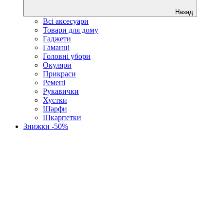
Назад
Всі аксесуари
Товари для дому
Гаджети
Гаманці
Головні убори
Окуляри
Прикраси
Ремені
Рукавички
Хустки
Шарфи
Шкарпетки
Знижки -50%