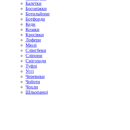
Балетки
Босоніжки
Ботильйони
Ботфорди
Кеди
Козаки
Кросівки
Лофери
Мюлі
Слінгбеки
Сліпони
Снігоходи
Туфлі
Уггі
Черевики
Чоботи
Чохли
Шльопанці