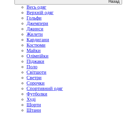
Назад
Весь одяг
Верхній одяг
Гольфи
Джемпери
Джинси
Жилети
Кардигани
Костюми
Майки
Олімпійки
Піджаки
Поло
Світшоти
Светри
Сорочки
Спортивний одяг
Футболки
Худі
Шорти
Штани