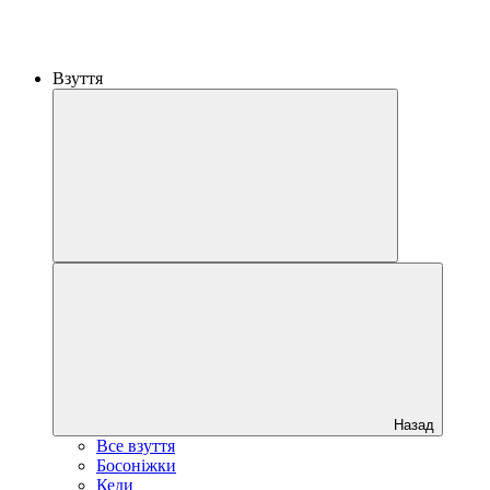
Взуття
Назад
Все взуття
Босоніжки
Кеди