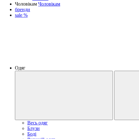
Чоловікам
Чоловікам
бренди
sale %
Одяг
Весь одяг
Блузи
Боді