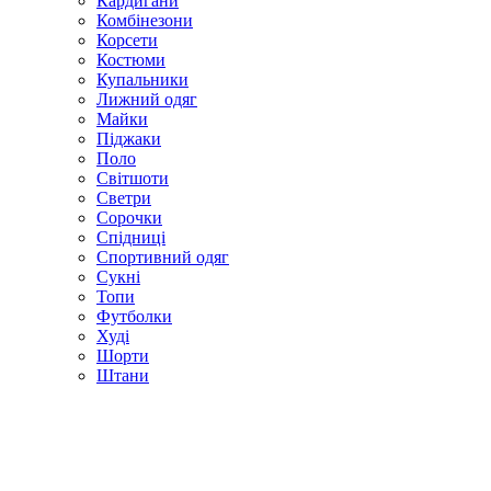
Кардигани
Комбінезони
Корсети
Костюми
Купальники
Лижний одяг
Майки
Піджаки
Поло
Світшоти
Светри
Сорочки
Спідниці
Спортивний одяг
Сукні
Топи
Футболки
Худі
Шорти
Штани