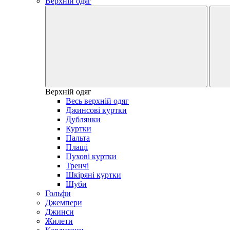
Верхній одяг
Верхній одяг
Весь верхній одяг
Джинсові куртки
Дублянки
Куртки
Пальта
Плащі
Пухові куртки
Тренчі
Шкіряні куртки
Шуби
Гольфи
Джемпери
Джинси
Жилети