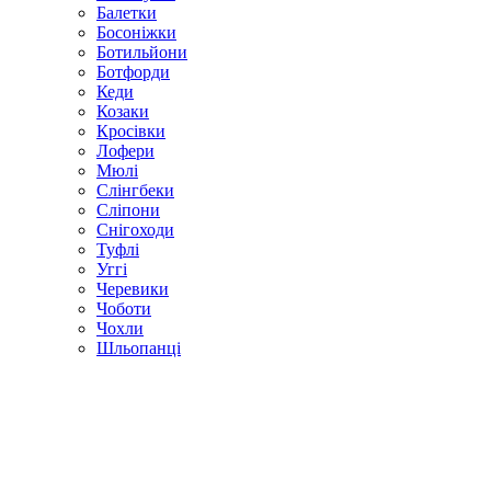
Балетки
Босоніжки
Ботильйони
Ботфорди
Кеди
Козаки
Кросівки
Лофери
Мюлі
Слінгбеки
Сліпони
Снігоходи
Туфлі
Уггі
Черевики
Чоботи
Чохли
Шльопанці