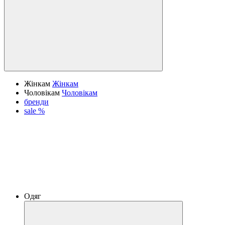
Жінкам
Жінкам
Чоловікам
Чоловікам
бренди
sale %
Одяг