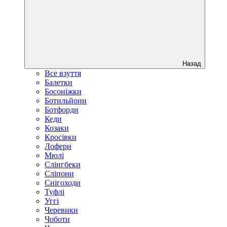
Назад
Все взуття
Балетки
Босоніжки
Ботильйони
Ботфорди
Кеди
Козаки
Кросівки
Лофери
Мюлі
Слінгбеки
Сліпони
Снігоходи
Туфлі
Уггі
Черевики
Чоботи