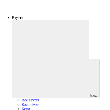
Взуття
Назад
Все взуття
Босоніжки
Кеди