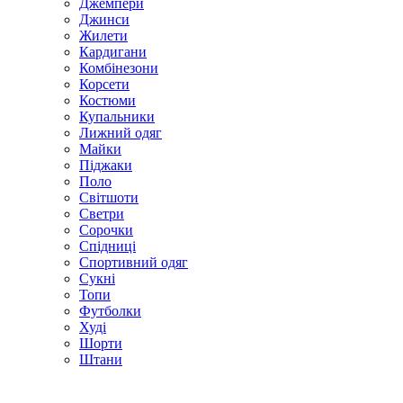
Джемпери
Джинси
Жилети
Кардигани
Комбінезони
Корсети
Костюми
Купальники
Лижний одяг
Майки
Піджаки
Поло
Світшоти
Светри
Сорочки
Спідниці
Спортивний одяг
Сукні
Топи
Футболки
Худі
Шорти
Штани