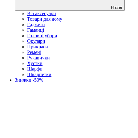
Назад
Всі аксесуари
Товари для дому
Гаджети
Гаманці
Головні убори
Окуляри
Прикраси
Ремені
Рукавички
Хустки
Шарфи
Шкарпетки
Знижки -50%