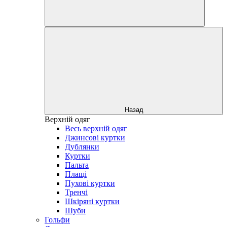
Назад
Верхній одяг
Весь верхній одяг
Джинсові куртки
Дублянки
Куртки
Пальта
Плащі
Пухові куртки
Тренчі
Шкіряні куртки
Шуби
Гольфи