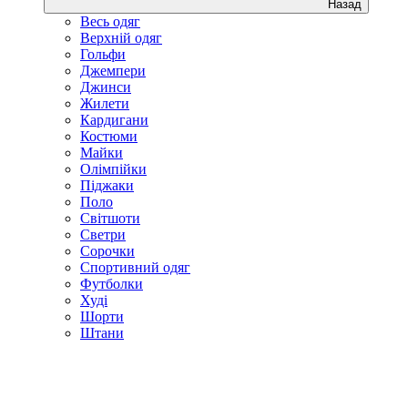
Назад
Весь одяг
Верхній одяг
Гольфи
Джемпери
Джинси
Жилети
Кардигани
Костюми
Майки
Олімпійки
Піджаки
Поло
Світшоти
Светри
Сорочки
Спортивний одяг
Футболки
Худі
Шорти
Штани