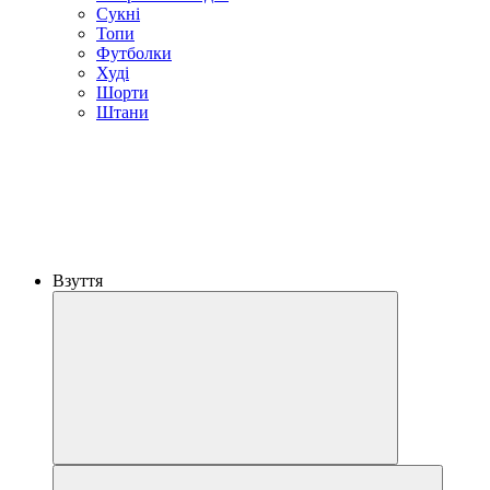
Сукні
Топи
Футболки
Худі
Шорти
Штани
Взуття