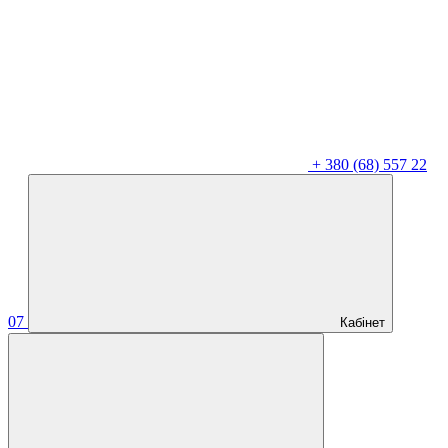
+
380 (68) 557 22
07
Кабінет