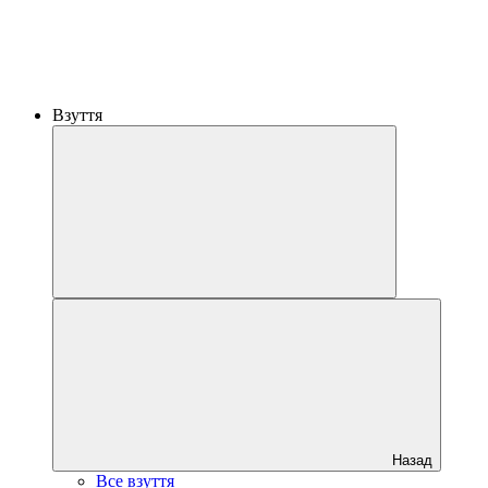
Взуття
Назад
Все взуття