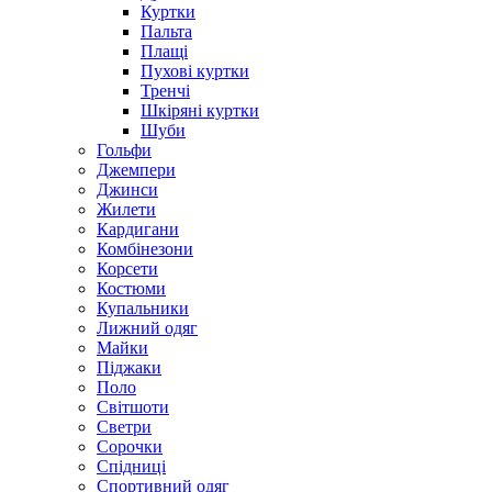
Куртки
Пальта
Плащі
Пухові куртки
Тренчі
Шкіряні куртки
Шуби
Гольфи
Джемпери
Джинси
Жилети
Кардигани
Комбінезони
Корсети
Костюми
Купальники
Лижний одяг
Майки
Піджаки
Поло
Світшоти
Светри
Сорочки
Спідниці
Спортивний одяг