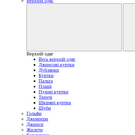
Верхній одяг
Верхній одяг
Весь верхній одяг
Джинсові куртки
Дублянки
Куртки
Пальта
Плащі
Пухові куртки
Тренчі
Шкіряні куртки
Шуби
Гольфи
Джемпери
Джинси
Жилети