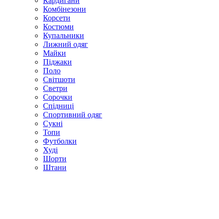
Кардигани
Комбінезони
Корсети
Костюми
Купальники
Лижний одяг
Майки
Піджаки
Поло
Світшоти
Светри
Сорочки
Спідниці
Спортивний одяг
Сукні
Топи
Футболки
Худі
Шорти
Штани