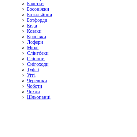
Балетки
Босоніжки
Ботильйони
Ботфорди
Кеди
Козаки
Кросівки
Лофери
Мюлі
Слінгбеки
Сліпони
Снігоходи
Туфлі
Уггі
Черевики
Чоботи
Чохли
Шльопанці