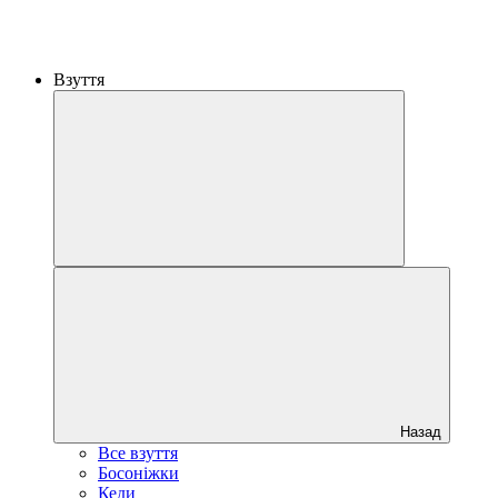
Взуття
Назад
Все взуття
Босоніжки
Кеди