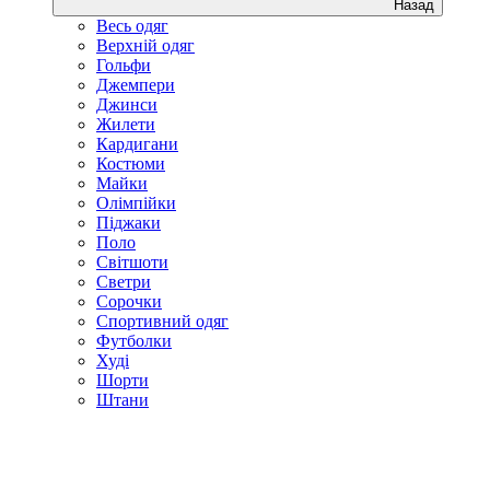
Назад
Весь одяг
Верхній одяг
Гольфи
Джемпери
Джинси
Жилети
Кардигани
Костюми
Майки
Олімпійки
Піджаки
Поло
Світшоти
Светри
Сорочки
Спортивний одяг
Футболки
Худі
Шорти
Штани