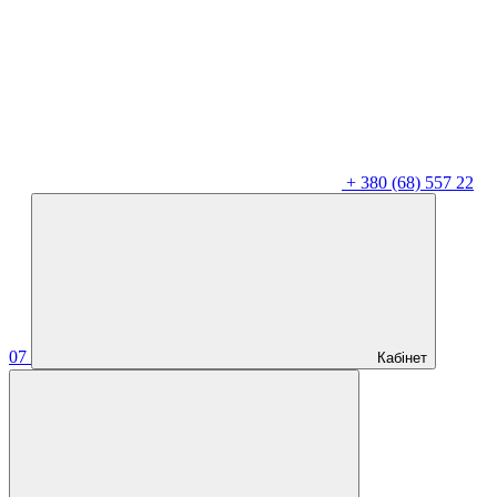
+
380 (68) 557 22
07
Кабінет