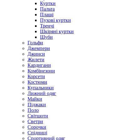
Куртки
Пальта
Плащі
Пухові куртки
Тренчі
Шкіряні куртки
Шуби
Гольфи
Джемпери
Джинси
Жилети
Кардигани
Комбінезони
Корсети
Костюми
Купальники
Лижний одяг
Майки
Піджаки
Поло
Світшоти
Светри
Сорочки
Спідниці
Спортивний одяг