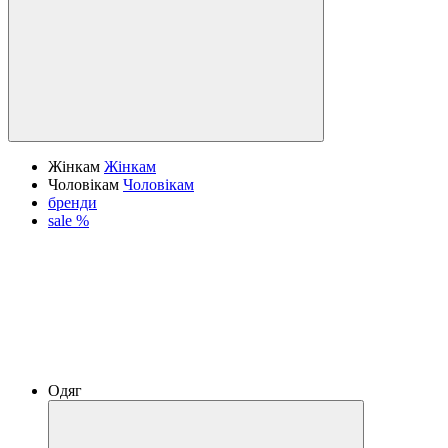
Жінкам
Жінкам
Чоловікам
Чоловікам
бренди
sale %
Одяг