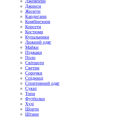
Джемпери
Джинси
Жилети
Кардигани
Комбінезони
Корсети
Костюми
Купальники
Лижний одяг
Майки
Піджаки
Поло
Світшоти
Светри
Сорочки
Спідниці
Спортивний одяг
Сукні
Топи
Футболки
Худі
Шорти
Штани