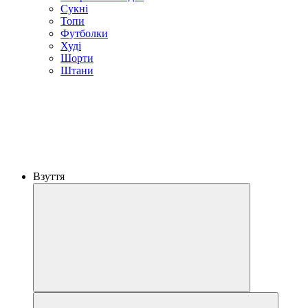
Сукні
Топи
Футболки
Худі
Шорти
Штани
Взуття