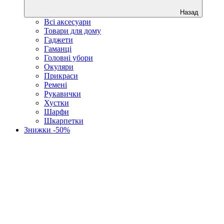
Назад
Всі аксесуари
Товари для дому
Гаджети
Гаманці
Головні убори
Окуляри
Прикраси
Ремені
Рукавички
Хустки
Шарфи
Шкарпетки
Знижки -50%