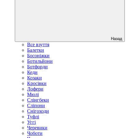
Назад
Все взуття
Балетки
Босоніжки
Ботильйони
Ботфорди
Кеди
Козаки
Кросівки
Лофери
Мюлі
Слінгбеки
Сліпони
Снігоходи
Туфлі
Уггі
Черевики
Чоботи