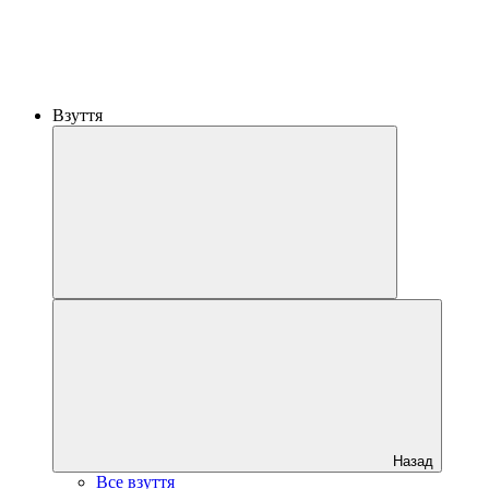
Взуття
Назад
Все взуття