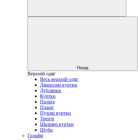
Назад
Верхній одяг
Весь верхній одяг
Джинсові куртки
Дублянки
Куртки
Пальта
Плащі
Пухові куртки
Тренчі
Шкіряні куртки
Шуби
Гольфи