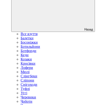
Назад
Все взуття
Балетки
Босоніжки
Ботильйони
Ботфорди
Кеди
Козаки
Кросівки
Лофери
Мюлі
Слінгбеки
Сліпони
Снігоходи
Туфлі
Уггі
Черевики
Чоботи