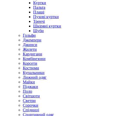
Куртки
Пальта
Плащі
Пухові куртки
Тренчі
Шкіряні куртки
Шуби
Гольфи
Джемпери
Джинси
Жилети
Кардигани
Комбінезони
Корсети
Костюми
Купальники
Лижний одяг
Майки
Піджаки
Поло
Світшоти
Светри
Сорочки
Спідниці
Спортивний одяг