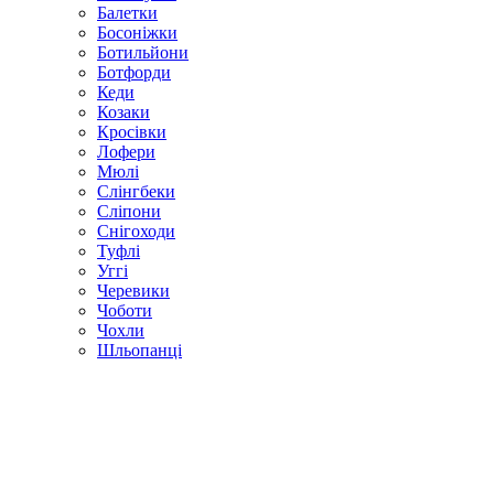
Балетки
Босоніжки
Ботильйони
Ботфорди
Кеди
Козаки
Кросівки
Лофери
Мюлі
Слінгбеки
Сліпони
Снігоходи
Туфлі
Уггі
Черевики
Чоботи
Чохли
Шльопанці