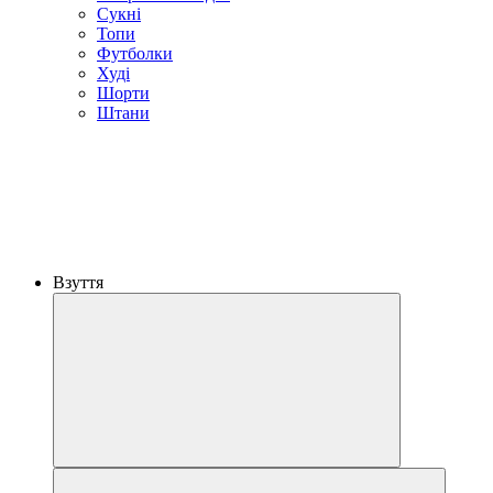
Сукні
Топи
Футболки
Худі
Шорти
Штани
Взуття