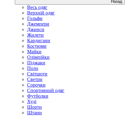
Назад
Весь одяг
Верхній одяг
Гольфи
Джемпери
Джинси
Жилети
Кардигани
Костюми
Майки
Олімпійки
Піджаки
Поло
Світшоти
Светри
Сорочки
Спортивний одяг
Футболки
Худі
Шорти
Штани