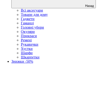
Назад
Всі аксесуари
Товари для дому
Гаджети
Гаманці
Головні убори
Окуляри
Прикраси
Ремені
Рукавички
Хустки
Шарфи
Шкарпетки
Знижки -50%