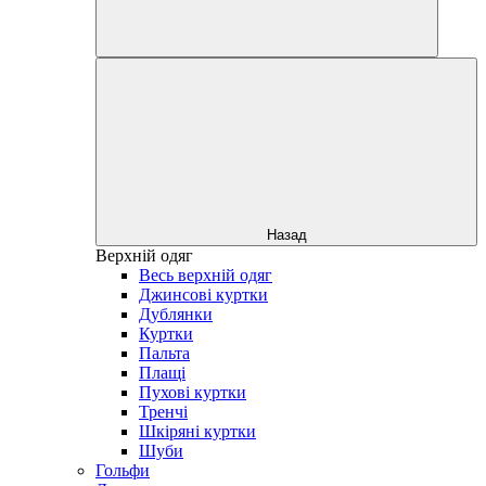
Назад
Верхній одяг
Весь верхній одяг
Джинсові куртки
Дублянки
Куртки
Пальта
Плащі
Пухові куртки
Тренчі
Шкіряні куртки
Шуби
Гольфи