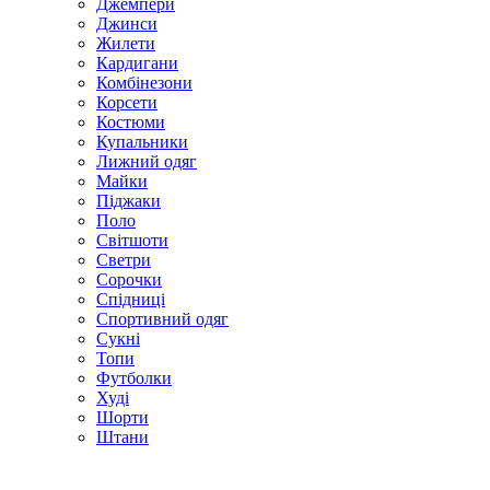
Джемпери
Джинси
Жилети
Кардигани
Комбінезони
Корсети
Костюми
Купальники
Лижний одяг
Майки
Піджаки
Поло
Світшоти
Светри
Сорочки
Спідниці
Спортивний одяг
Сукні
Топи
Футболки
Худі
Шорти
Штани