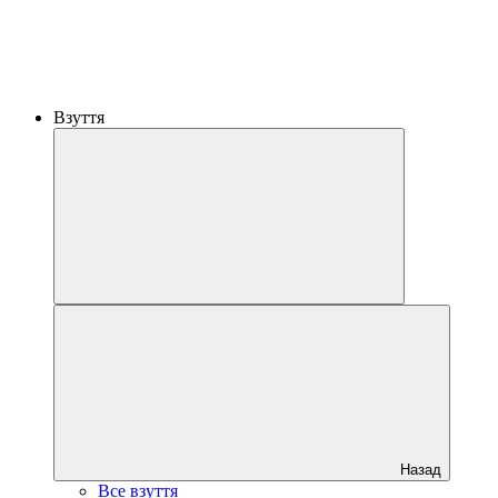
Взуття
Назад
Все взуття