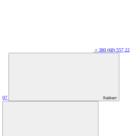
+
380 (68) 557 22
07
Кабінет