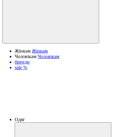
Жінкам
Жінкам
Чоловікам
Чоловікам
бренди
sale %
Одяг