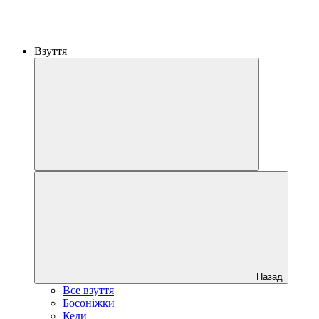
Взуття
Назад
Все взуття
Босоніжки
Кеди