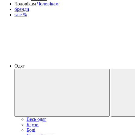
Чоловікам
Чоловікам
бренди
sale %
Одяг
Весь одяг
Блузи
Боді