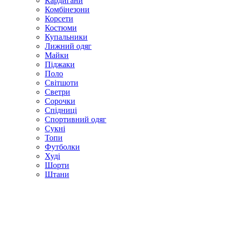
Кардигани
Комбінезони
Корсети
Костюми
Купальники
Лижний одяг
Майки
Піджаки
Поло
Світшоти
Светри
Сорочки
Спідниці
Спортивний одяг
Сукні
Топи
Футболки
Худі
Шорти
Штани