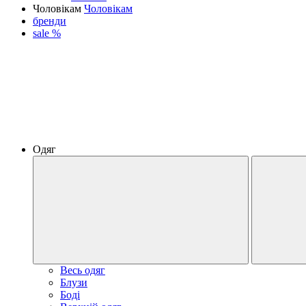
Чоловікам
Чоловікам
бренди
sale %
Одяг
Весь одяг
Блузи
Боді