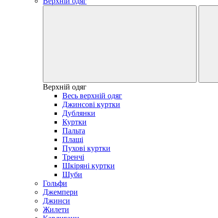
Верхній одяг
Верхній одяг
Весь верхній одяг
Джинсові куртки
Дублянки
Куртки
Пальта
Плащі
Пухові куртки
Тренчі
Шкіряні куртки
Шуби
Гольфи
Джемпери
Джинси
Жилети