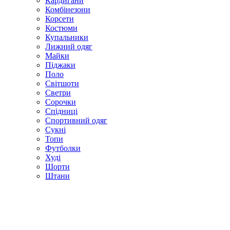
Кардигани
Комбінезони
Корсети
Костюми
Купальники
Лижний одяг
Майки
Піджаки
Поло
Світшоти
Светри
Сорочки
Спідниці
Спортивний одяг
Сукні
Топи
Футболки
Худі
Шорти
Штани