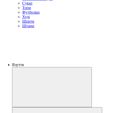
Сукні
Топи
Футболки
Худі
Шорти
Штани
Взуття