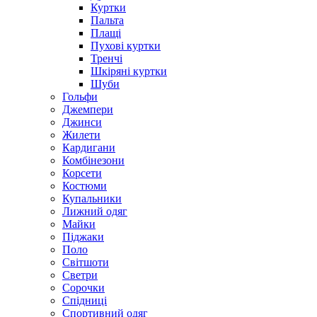
Куртки
Пальта
Плащі
Пухові куртки
Тренчі
Шкіряні куртки
Шуби
Гольфи
Джемпери
Джинси
Жилети
Кардигани
Комбінезони
Корсети
Костюми
Купальники
Лижний одяг
Майки
Піджаки
Поло
Світшоти
Светри
Сорочки
Спідниці
Спортивний одяг