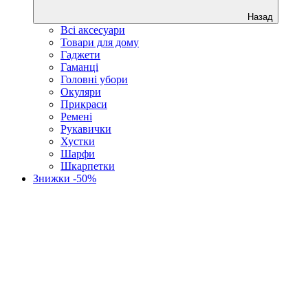
Назад
Всі аксесуари
Товари для дому
Гаджети
Гаманці
Головні убори
Окуляри
Прикраси
Ремені
Рукавички
Хустки
Шарфи
Шкарпетки
Знижки -50%