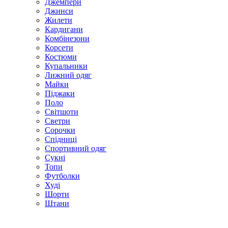
Джемпери
Джинси
Жилети
Кардигани
Комбінезони
Корсети
Костюми
Купальники
Лижний одяг
Майки
Піджаки
Поло
Світшоти
Светри
Сорочки
Спідниці
Спортивний одяг
Сукні
Топи
Футболки
Худі
Шорти
Штани