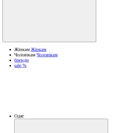
Жінкам
Жінкам
Чоловікам
Чоловікам
бренди
sale %
Одяг