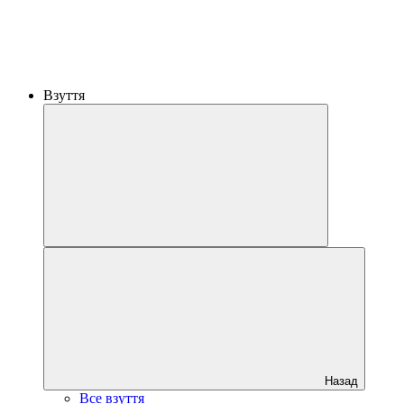
Взуття
Назад
Все взуття