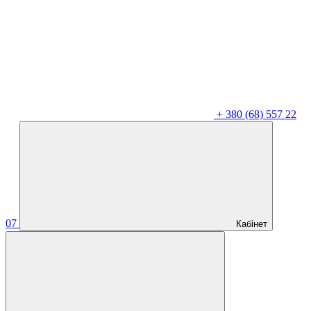
+
380 (68) 557 22
07
Кабінет