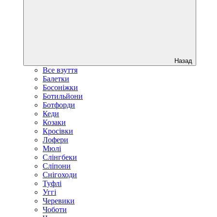
Назад
Все взуття
Балетки
Босоніжки
Ботильйони
Ботфорди
Кеди
Козаки
Кросівки
Лофери
Мюлі
Слінгбеки
Сліпони
Снігоходи
Туфлі
Уггі
Черевики
Чоботи