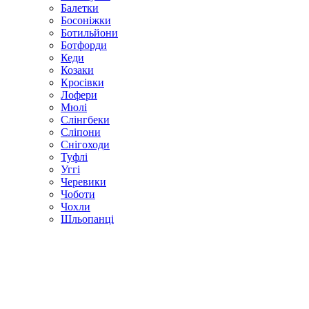
Балетки
Босоніжки
Ботильйони
Ботфорди
Кеди
Козаки
Кросівки
Лофери
Мюлі
Слінгбеки
Сліпони
Снігоходи
Туфлі
Уггі
Черевики
Чоботи
Чохли
Шльопанці