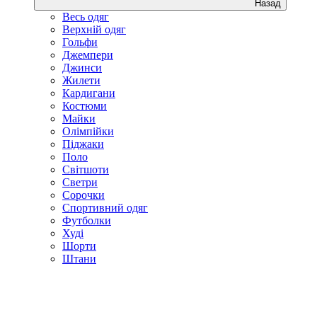
Назад
Весь одяг
Верхній одяг
Гольфи
Джемпери
Джинси
Жилети
Кардигани
Костюми
Майки
Олімпійки
Піджаки
Поло
Світшоти
Светри
Сорочки
Спортивний одяг
Футболки
Худі
Шорти
Штани