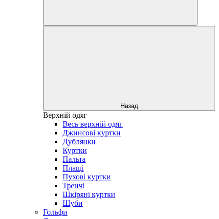
Назад
Верхній одяг
Весь верхній одяг
Джинсові куртки
Дублянки
Куртки
Пальта
Плащі
Пухові куртки
Тренчі
Шкіряні куртки
Шуби
Гольфи